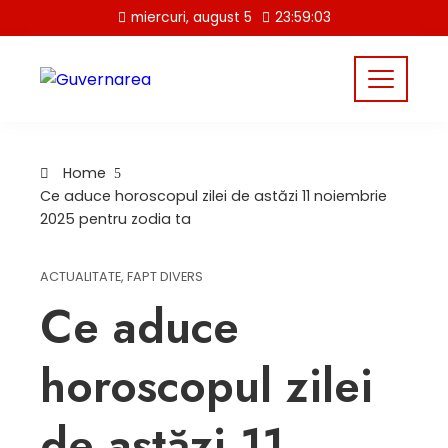
Skip
miercuri, august 5
23:59:04
to
content
Home
Ce aduce horoscopul zilei de astăzi 11 noiembrie
2025 pentru zodia ta
ACTUALITATE
,
FAPT DIVERS
Ce aduce
horoscopul zilei
de astăzi 11