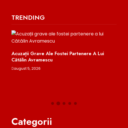
TRENDING
Acuzații Grave Ale Fostei Partenere A Lui
Cătălin Avramescu
”
Top 
Prom
august 5, 2026
 În
Proc
augu
Categorii