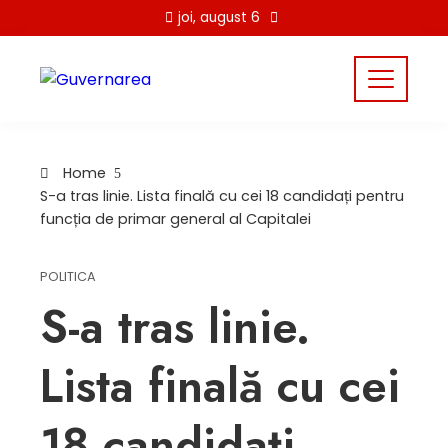
Skip
joi, august 6
to
content
Home
S-a tras linie. Lista finală cu cei 18 candidați pentru
funcția de primar general al Capitalei
POLITICA
S-a tras linie.
Lista finală cu cei
18 candidați