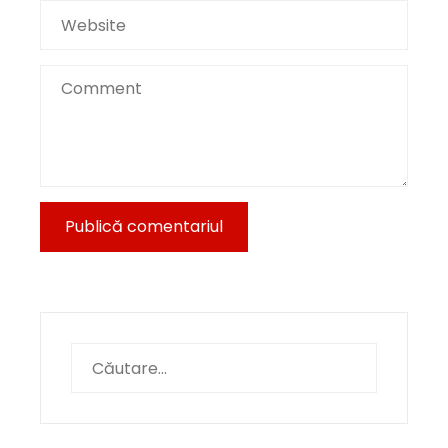
Caută
după: