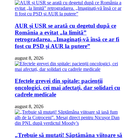
AUR și USR se arată cu degetul după ce
România a evitat „la limită”
retrogradarea. „Imaginaţi-vă însă ce ar fi
fost cu PSD şi AUR la putere”
august 8, 2026
Efectele grevei din spitale: pacienții
oncologici, cei mai afectați, dar solidari cu
cadrele medicale
august 8, 2026
„Trebuie să mutați! Săptămâna viitoare să