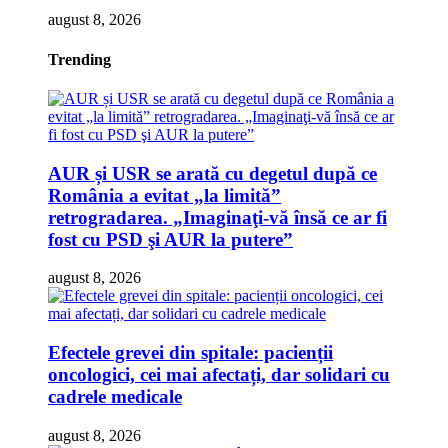
august 8, 2026
Trending
AUR și USR se arată cu degetul după ce
România a evitat „la limită”
retrogradarea. „Imaginaţi-vă însă ce ar fi
fost cu PSD şi AUR la putere”
august 8, 2026
Efectele grevei din spitale: pacienții
oncologici, cei mai afectați, dar solidari cu
cadrele medicale
august 8, 2026