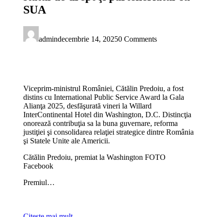
SUA
admin
decembrie 14, 2025
0 Comments
Viceprim-ministrul României, Cătălin Predoiu, a fost
distins cu International Public Service Award la Gala
Alianţa 2025, desfăşurată vineri la Willard
InterContinental Hotel din Washington, D.C. Distincţia
onorează contribuţia sa la buna guvernare, reforma
justiţiei şi consolidarea relaţiei strategice dintre România
şi Statele Unite ale Americii.
Cătălin Predoiu, premiat la Washington FOTO
Facebook
Premiul…
Citeşte mai mult