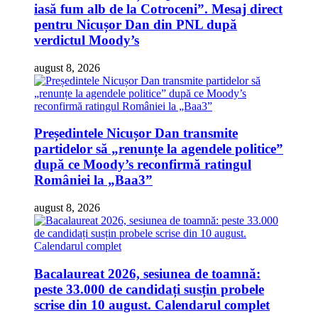
iasă fum alb de la Cotroceni”. Mesaj direct
pentru Nicușor Dan din PNL după
verdictul Moody’s
august 8, 2026
Președintele Nicușor Dan transmite
partidelor să „renunțe la agendele politice”
după ce Moody’s reconfirmă ratingul
României la „Baa3”
august 8, 2026
Bacalaureat 2026, sesiunea de toamnă:
peste 33.000 de candidați susțin probele
scrise din 10 august. Calendarul complet