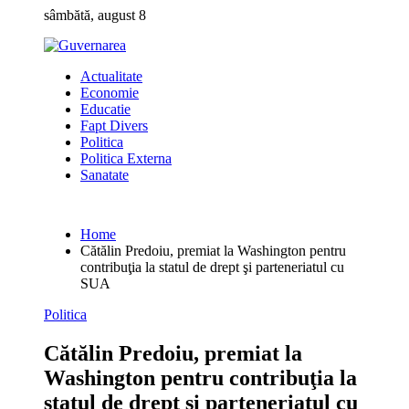
Skip
sâmbătă, august 8
to
content
Actualitate
Economie
Educatie
Fapt Divers
Politica
Politica Externa
Sanatate
Home
Cătălin Predoiu, premiat la Washington pentru
contribuţia la statul de drept şi parteneriatul cu
SUA
Politica
Cătălin Predoiu, premiat la
Washington pentru contribuţia la
statul de drept şi parteneriatul cu