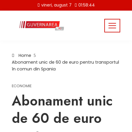
Skip
vineri, august 7
01:58:45
to
content
Home
Abonament unic de 60 de euro pentru transportul
în comun din Spania
ECONOMIE
Abonament unic
de 60 de euro