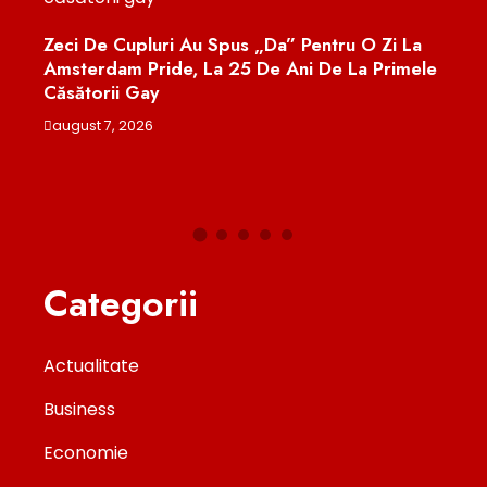
Un
Zeci De Cupluri Au Spus „da” Pentru O Zi La
După
osta
Amsterdam Pride, La 25 De Ani De La Primele
Meno
Căsătorii Gay
Dat
august 7, 2026
augu
Categorii
Actualitate
Business
Economie