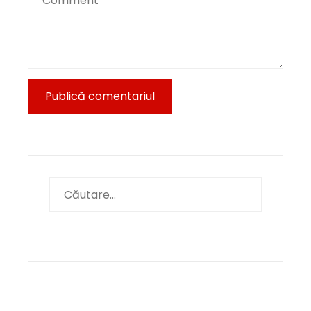
Caută
după: