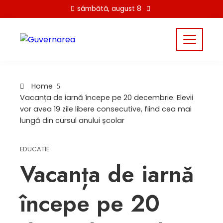
Skip
sâmbătă, august 8
to
content
Home
Vacanța de iarnă începe pe 20 decembrie. Elevii
vor avea 19 zile libere consecutive, fiind cea mai
lungă din cursul anului școlar
EDUCATIE
Vacanța de iarnă
începe pe 20