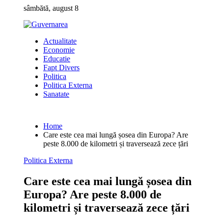
Skip
sâmbătă, august 8
to
content
Actualitate
Economie
Educatie
Fapt Divers
Politica
Politica Externa
Sanatate
Home
Care este cea mai lungă șosea din Europa? Are
peste 8.000 de kilometri și traversează zece țări
Politica Externa
Care este cea mai lungă șosea din
Europa? Are peste 8.000 de
kilometri și traversează zece țări