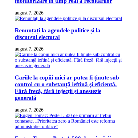
monitorizare în timp real a recoltărilor
august 7, 2026
Renunțați la agendele politice și la
discursul electoral
august 7, 2026
Cariile la copiii mici ar putea fi ținute sub
control cu o substanţă ieftină şi eficientă.
Fără freză, fără injecţii şi anestezie
generală
august 7, 2026