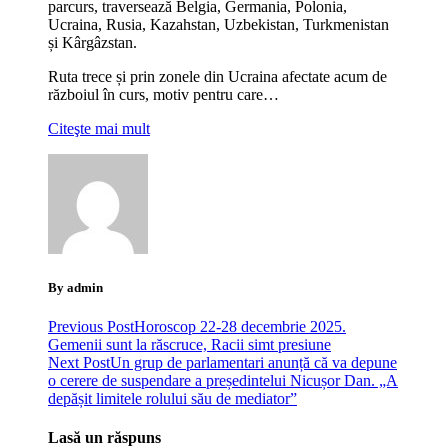
parcurs, traversează Belgia, Germania, Polonia,
Ucraina, Rusia, Kazahstan, Uzbekistan, Turkmenistan
și Kârgâzstan.
Ruta trece și prin zonele din Ucraina afectate acum de
războiul în curs, motiv pentru care…
Citeşte mai mult
By admin
Previous Post
Horoscop 22-28 decembrie 2025.
Gemenii sunt la răscruce, Racii simt presiune
Next Post
Un grup de parlamentari anunță că va depune
o cerere de suspendare a președintelui Nicușor Dan. „A
depășit limitele rolului său de mediator”
Lasă un răspuns