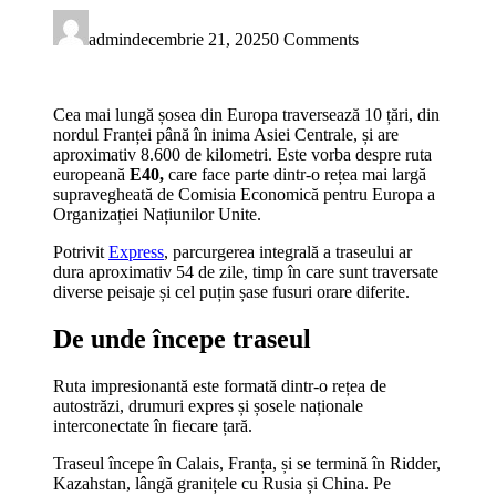
admin
decembrie 21, 2025
0 Comments
Cea mai lungă șosea din Europa traversează 10 țări, din
nordul Franței până în inima Asiei Centrale, și are
aproximativ 8.600 de kilometri. Este vorba despre ruta
europeană
E40,
care face parte dintr-o rețea mai largă
supravegheată de Comisia Economică pentru Europa a
Organizației Națiunilor Unite.
Potrivit
Express
, parcurgerea integrală a traseului ar
dura aproximativ 54 de zile, timp în care sunt traversate
diverse peisaje și cel puțin șase fusuri orare diferite.
De unde începe traseul
Ruta impresionantă este formată dintr-o rețea de
autostrăzi, drumuri expres și șosele naționale
interconectate în fiecare țară.
Traseul începe în Calais, Franța, și se termină în Ridder,
Kazahstan, lângă granițele cu Rusia și China. Pe