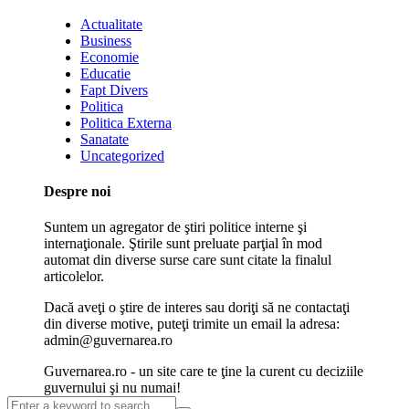
Actualitate
Business
Economie
Educatie
Fapt Divers
Politica
Politica Externa
Sanatate
Uncategorized
Despre noi
Suntem un agregator de ştiri politice interne şi
internaţionale. Ştirile sunt preluate parţial în mod
automat din diverse surse care sunt citate la finalul
articolelor.
Dacă aveţi o ştire de interes sau doriţi să ne contactaţi
din diverse motive, puteţi trimite un email la adresa:
admin@guvernarea.ro
Guvernarea.ro - un site care te ţine la curent cu deciziile
guvernului şi nu numai!