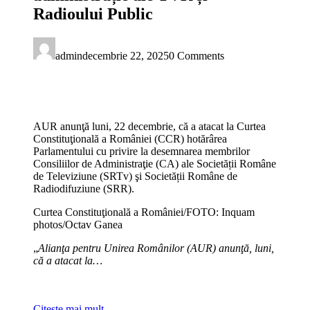
Radioului Public
admin
decembrie 22, 2025
0 Comments
AUR anunţă luni, 22 decembrie, că a atacat la Curtea
Constituţională a României (CCR) hotărârea
Parlamentului cu privire la desemnarea membrilor
Consiliilor de Administraţie (CA) ale Societății Române
de Televiziune (SRTv) şi Societății Române de
Radiodifuziune (SRR).
Curtea Constituţională a României/FOTO: Inquam
photos/Octav Ganea
„
Alianţa pentru Unirea Românilor (AUR) anunţă, luni,
că a atacat la…
Citeşte mai mult