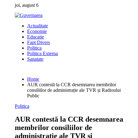
Skip
joi, august 6
to
content
Actualitate
Economie
Educatie
Fapt Divers
Politica
Politica Externa
Sanatate
Home
AUR contestă la CCR desemnarea membrilor
consiliilor de administrație ale TVR și Radioului
Public
Politica
AUR contestă la CCR desemnarea
membrilor consiliilor de
administrație ale TVR și