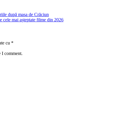
oriile după masa de Crăciun
re cele mai așteptate filme din 2026
ate cu
*
e I comment.