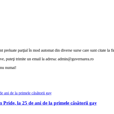
unt preluate parţial în mod automat din diverse surse care sunt citate la fin
otive, puteţi trimite un email la adresa: admin@guvernarea.ro
i nu numai!
Pride, la 25 de ani de la primele căsătorii gay