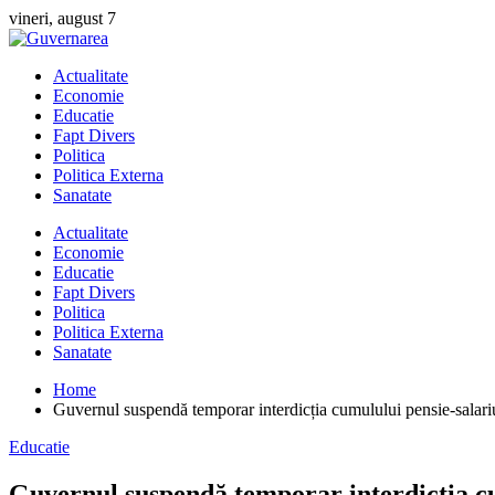
Skip
vineri, august 7
to
content
Actualitate
Economie
Educatie
Fapt Divers
Politica
Politica Externa
Sanatate
Actualitate
Economie
Educatie
Fapt Divers
Politica
Politica Externa
Sanatate
Home
Guvernul suspendă temporar interdicția cumulului pensie-salari
Educatie
Guvernul suspendă temporar interdicția cu