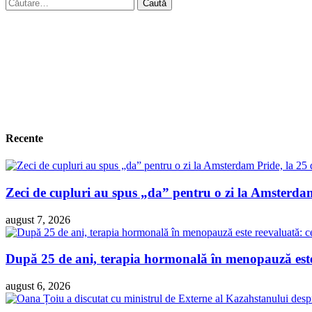
Caută
după:
Recente
Zeci de cupluri au spus „da” pentru o zi la Amsterdam 
august 7, 2026
După 25 de ani, terapia hormonală în menopauză este 
august 6, 2026