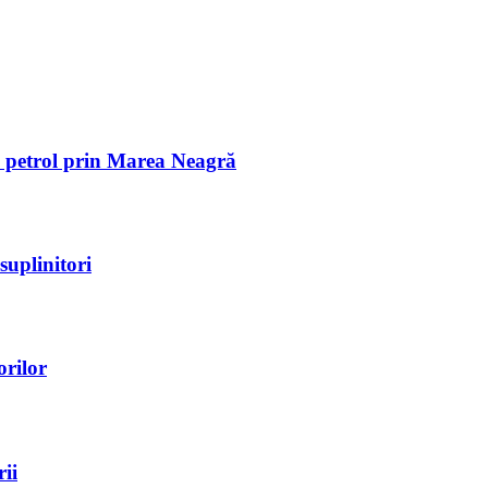
de petrol prin Marea Neagră
suplinitori
orilor
ii