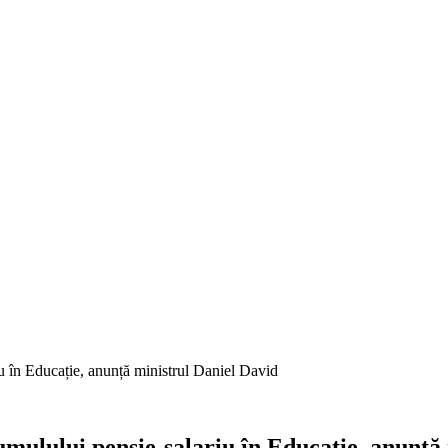
u în Educație, anunță ministrul Daniel David
mulului pensie-salariu în Educație, anunță