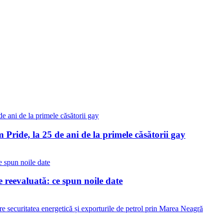
Pride, la 25 de ani de la primele căsătorii gay
reevaluată: ce spun noile date