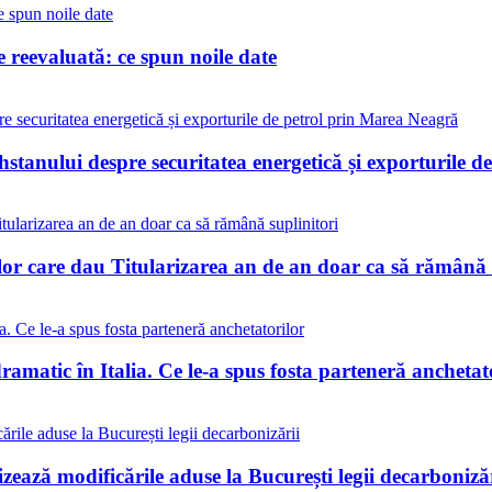
reevaluată: ce spun noile date
stanului despre securitatea energetică și exporturile 
lor care dau Titularizarea an de an doar ca să rămână 
matic în Italia. Ce le-a spus fosta parteneră anchetat
ează modificările aduse la București legii decarbonizăr