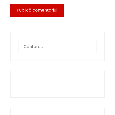
Caută
după: