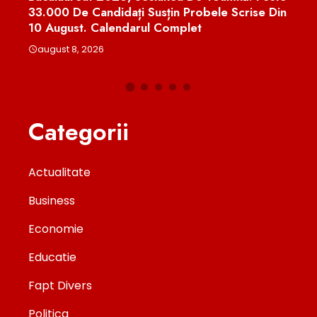
33.000 De Candidați Susțin Probele Scrise Din
Urși
ice”
10 August. Calendarul Complet
Moni
august 8, 2026
aug
Categorii
Actualitate
Business
Economie
Educatie
Fapt Divers
Politica