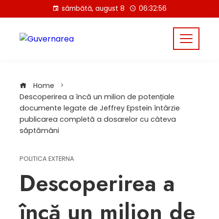
Skip
sâmbătă, august 8
06:32:57
to
content
Home
Descoperirea a încă un milion de potențiale
documente legate de Jeffrey Epstein întârzie
publicarea completă a dosarelor cu câteva
săptămâni
POLITICA EXTERNA
Descoperirea a
încă un milion de