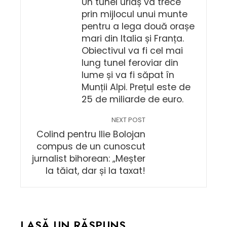
Un tunel uriaș va trece
prin mijlocul unui munte
pentru a lega două orașe
mari din Italia și Franța.
Obiectivul va fi cel mai
lung tunel feroviar din
lume și va fi săpat în
Munții Alpi. Prețul este de
25 de miliarde de euro.
NEXT POST
Colind pentru Ilie Bolojan
compus de un cunoscut
jurnalist bihorean: „Meșter
la tăiat, dar și la taxat!
LASĂ UN RĂSPUNS