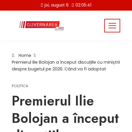
Skip
joi, august 6
02:05:41
to
content
Home
Premierul Ilie Bolojan a început discuțiile cu miniștrii
despre bugetul pe 2026. Când va fi adoptat
POLITICA
Premierul Ilie
Bolojan a început