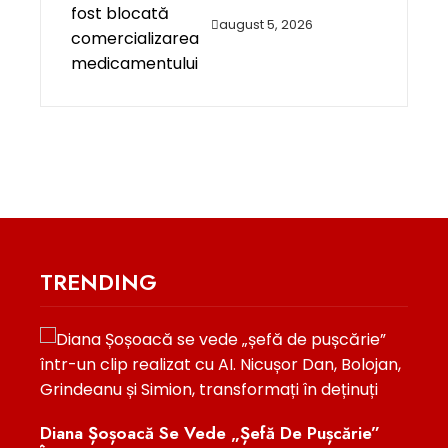
august 5, 2026
TRENDING
Acuz
Cătă
.
Diana Șoșoacă Se Vede „șefă De Pușcărie”