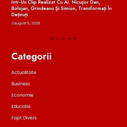
Într-Un Clip Realizat Cu AI. Nicușor Dan,
augu
Bolojan, Grindeanu Și Simion, Transformați În
Deținuți
august 5, 2026
Categorii
Actualitate
Business
Economie
Educatie
Fapt Divers