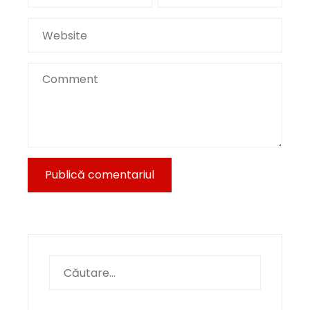
Caută
după: