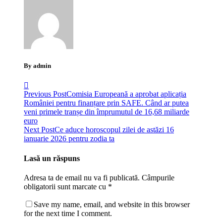
By admin
Previous Post
Comisia Europeană a aprobat aplicația
României pentru finanțare prin SAFE. Când ar putea
veni primele tranșe din împrumutul de 16,68 miliarde
euro
Next Post
Ce aduce horoscopul zilei de astăzi 16
ianuarie 2026 pentru zodia ta
Lasă un răspuns
Adresa ta de email nu va fi publicată.
Câmpurile
obligatorii sunt marcate cu
*
Save my name, email, and website in this browser
for the next time I comment.