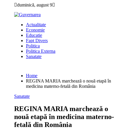
Skip
duminică, august 9
to
content
Actualitate
Economie
Educatie
Fapt Divers
Politica
Politica Externa
Sanatate
Home
REGINA MARIA marchează o nouă etapă în
medicina materno-fetală din România
Sanatate
REGINA MARIA marchează o
nouă etapă în medicina materno-
fetală din România