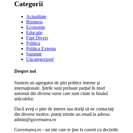
Categorii
Actualitate
Business
Economie
Educatie
Fapt Divers
Politica
Politica Externa
Sanatate
Uncategorized
Despre noi
Suntem un agregator de ştiri politice interne şi
internaţionale. Ştirile sunt preluate parţial în mod
automat din diverse surse care sunt citate la finalul
articolelor.
Dacă aveţi o ştire de interes sau doriţi să ne contactaţi
din diverse motive, puteţi trimite un email la adresa:
admin@guvernarea.ro
Guvernarea.ro - un site care te ţine la curent cu deciziile