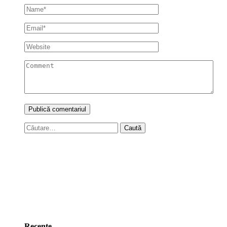
Caută
după:
Recente