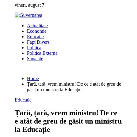
Skip
vineri, august 7
to
content
Actualitate
Economie
Educatie
Fapt Divers
Politica
Politica Externa
Sanatate
Home
Țară, țară, vrem ministru! De ce e atât de greu de
găsit un ministru la Educație
Educatie
Țară, țară, vrem ministru! De ce
e atât de greu de găsit un ministru
la Educație