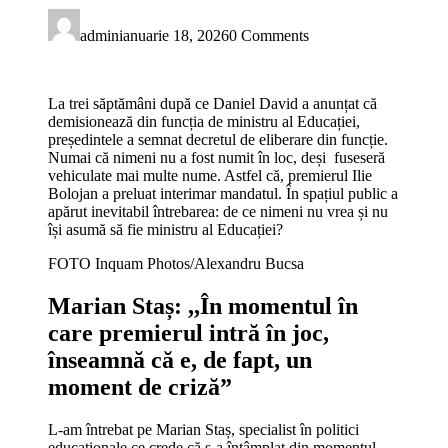
admin
ianuarie 18, 2026
0 Comments
La trei săptămâni după ce Daniel David a anunțat că
demisionează din funcția de ministru al Educației,
președintele a semnat decretul de eliberare din funcție.
Numai că nimeni nu a fost numit în loc, deși fuseseră
vehiculate mai multe nume. Astfel că, premierul Ilie
Bolojan a preluat interimar mandatul. În spațiul public a
apărut inevitabil întrebarea: de ce nimeni nu vrea și nu
își asumă să fie ministru al Educației?
FOTO Inquam Photos/Alexandru Bucsa
Marian Staș: ,,În momentul în
care premierul intră în joc,
înseamnă că e, de fapt, un
moment de criză”
L-am întrebat pe Marian Staș, specialist în politici
educaționale ce crede că s-a întâmplat din momentul