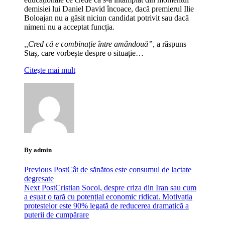
demisiei lui Daniel David încoace, dacă premierul Ilie
Boloajan nu a găsit niciun candidat potrivit sau dacă
nimeni nu a acceptat funcția.
,,Cred că e combinație între amândouă”,
a răspuns
Staș, care vorbește despre o situație…
Citeşte mai mult
By admin
Previous Post
Cât de sănătos este consumul de lactate
degresate
Next Post
Cristian Socol, despre criza din Iran sau cum
a eșuat o țară cu potențial economic ridicat. Motivația
protestelor este 90% legată de reducerea dramatică a
puterii de cumpărare