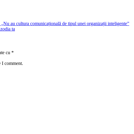
Nu au cultura comunicațională de tipul unei organizații inteligente”
zodia ta
ate cu
*
e I comment.