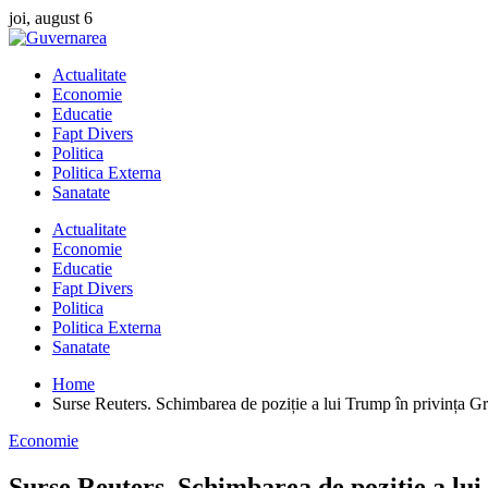
Skip
joi, august 6
to
content
Actualitate
Economie
Educatie
Fapt Divers
Politica
Politica Externa
Sanatate
Actualitate
Economie
Educatie
Fapt Divers
Politica
Politica Externa
Sanatate
Home
Surse Reuters. Schimbarea de poziție a lui Trump în privința Groe
Economie
Surse Reuters. Schimbarea de poziție a lui