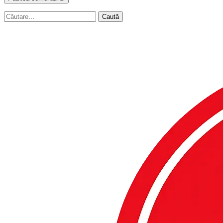
Caută
după: