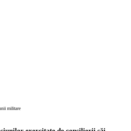
nii militare
unilor exercitate de consilierii săi