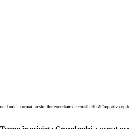
nlandei a urmat presiunilor exercitate de consilierii săi împotriva opțiu
 Trump în privința Groenlandei a urmat presi