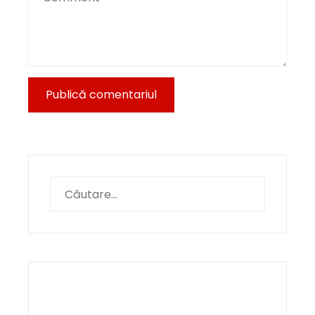
Caută
după: