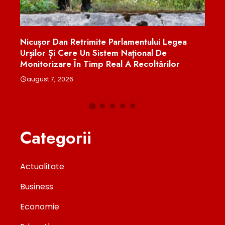
 Din
Nicușor Dan Retrimite Parlamentului Legea
Renu
Urșilor Și Cere Un Sistem Național De
Elec
Monitorizare În Timp Real A Recoltărilor
aug
august 7, 2026
Categorii
Actualitate
Business
Economie