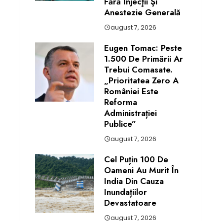
Fără Injecţii Şi
Anestezie Generală
august 7, 2026
Eugen Tomac: Peste
1.500 De Primării Ar
Trebui Comasate.
„Prioritatea Zero A
României Este
Reforma
Administrației
Publice”
august 7, 2026
Cel Puțin 100 De
Oameni Au Murit În
India Din Cauza
Inundațiilor
Devastatoare
august 7, 2026