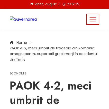
Skip
vineri, august 7
23:12:35
to
content
Home
PAOK 4-2, meci umbrit de tragedia din România:
omagiu pentru suporterii greci morți în accidentul
din Timiș
ECONOMIE
PAOK 4-2, meci
umbrit de