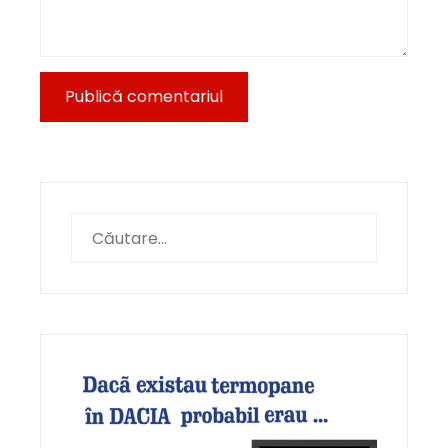
Caută
după: