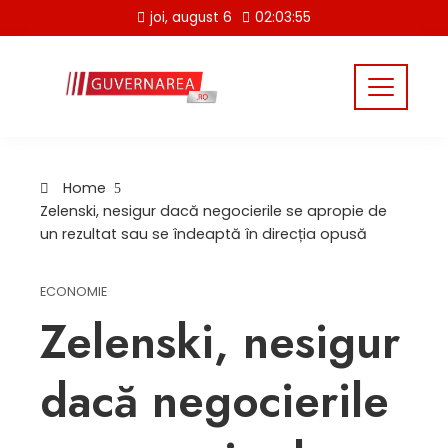
Skip
joi, august 6
02:03:55
to
content
Home
Zelenski, nesigur dacă negocierile se apropie de
un rezultat sau se îndeaptă în direcția opusă
ECONOMIE
Zelenski, nesigur
dacă negocierile