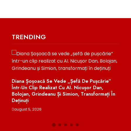
TRENDING
Acuz
Cătă
.
Diana Șoșoacă Se Vede „șefă De Pușcărie”
Într-Un Clip Realizat Cu AI. Nicușor Dan,
augu
Bolojan, Grindeanu Și Simion, Transformați În
Deținuți
august 5, 2026