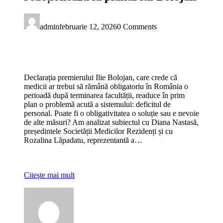
admin
februarie 12, 2026
0 Comments
Declarația premierului Ilie Bolojan, care crede că
medicii ar trebui să rămână obligatoriu în România o
perioadă după terminarea facultății, readuce în prim
plan o problemă acută a sistemului: deficitul de
personal. Poate fi o obligativitatea o soluție sau e nevoie
de alte măsuri? Am analizat subiectul cu Diana Nastasă,
președintele Societății Medicilor Rezidenți și cu
Rozalina Lăpadatu, reprezentantă a…
Citeşte mai mult