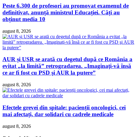
Peste 6.300 de profesori au promovat examenul de
definitivat, anunță ministrul Educației. Câți au
obținut media 10
august 8, 2026
AUR și USR se arată cu degetul după ce România a
evitat „la limită” retrogradarea. „Imaginaţi-vă însă
ce ar fi fost cu PSD şi AUR la putere”
august 8, 2026
Efectele grevei din spitale: pacienții oncologici, cei
mai afectați, dar solidari cu cadrele medicale
august 8, 2026