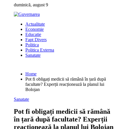
Skip
duminică, august 9
to
content
Actualitate
Economie
Educatie
Fapt Divers
Politica
Politica Externa
Sanatate
Home
Pot fi obligați medicii să rămână în țară după
facultate? Experții reacționează la planul lui
Bolojan
Sanatate
Pot fi obligați medicii să rămână
în țară după facultate? Experții
reacționează la planul lui Bolojan