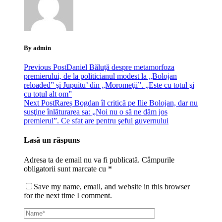
By admin
Previous Post
Daniel Băluţă despre metamorfoza
premierului, de la politicianul modest la „Bolojan
reloaded” şi Jupuitu’ din „Moromeţii”. „Este cu totul şi
cu totul alt om”
Next Post
Rareș Bogdan îl critică pe Ilie Bolojan, dar nu
susţine înlăturarea sa: „Noi nu o să ne dăm jos
premierul”. Ce sfat are pentru şeful guvernului
Lasă un răspuns
Adresa ta de email nu va fi publicată.
Câmpurile
obligatorii sunt marcate cu
*
Save my name, email, and website in this browser
for the next time I comment.