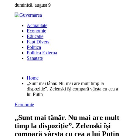
Skip
duminică, august 9
to
content
Actualitate
Economie
Educatie
Fapt Divers
Politica
Politica Externa
Sanatate
Home
„Sunt mai tânăr. Nu mai are mult timp la
dispoziție”. Zelenski își compară vârsta cu cea a
lui Putin
Economie
„Sunt mai tânăr. Nu mai are mult
timp la dispoziție”. Zelenski își
compară vârsta cu cea a lui Putin