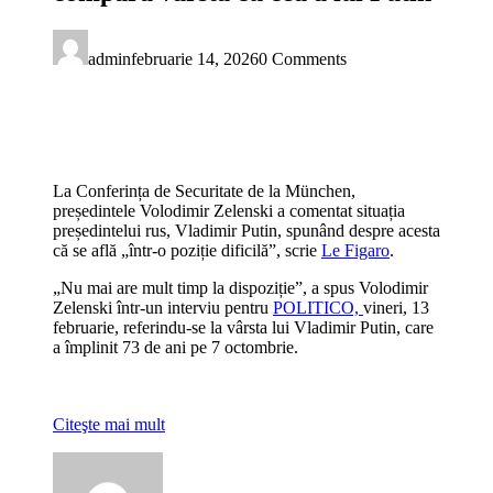
admin
februarie 14, 2026
0 Comments
La Conferința de Securitate de la München,
președintele
Volodimir Zelenski
a comentat situația
președintelui rus,
Vladimir Putin
, spunând despre acesta
că se află „într-o poziție dificilă”, scrie
Le Figaro
.
„Nu mai are mult timp la dispoziție”, a spus Volodimir
Zelenski într-un interviu pentru
POLITICO,
vineri, 13
februarie, referindu-se la vârsta lui Vladimir Putin, care
a împlinit 73 de ani pe 7 octombrie.
Citeşte mai mult