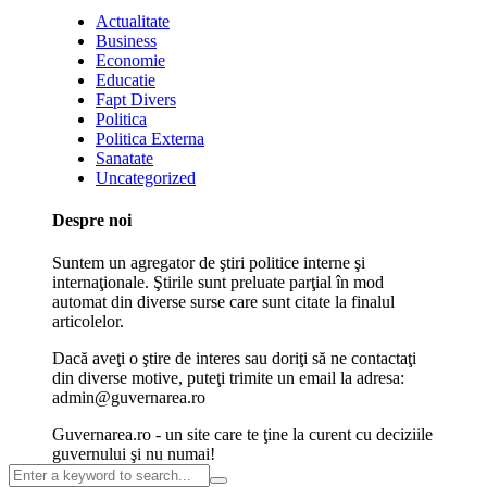
Actualitate
Business
Economie
Educatie
Fapt Divers
Politica
Politica Externa
Sanatate
Uncategorized
Despre noi
Suntem un agregator de ştiri politice interne şi
internaţionale. Ştirile sunt preluate parţial în mod
automat din diverse surse care sunt citate la finalul
articolelor.
Dacă aveţi o ştire de interes sau doriţi să ne contactaţi
din diverse motive, puteţi trimite un email la adresa:
admin@guvernarea.ro
Guvernarea.ro - un site care te ţine la curent cu deciziile
guvernului şi nu numai!