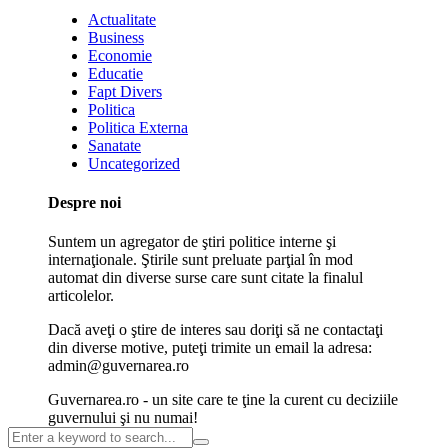
Actualitate
Business
Economie
Educatie
Fapt Divers
Politica
Politica Externa
Sanatate
Uncategorized
Despre noi
Suntem un agregator de ştiri politice interne şi
internaţionale. Ştirile sunt preluate parţial în mod
automat din diverse surse care sunt citate la finalul
articolelor.
Dacă aveţi o ştire de interes sau doriţi să ne contactaţi
din diverse motive, puteţi trimite un email la adresa:
admin@guvernarea.ro
Guvernarea.ro - un site care te ţine la curent cu deciziile
guvernului şi nu numai!