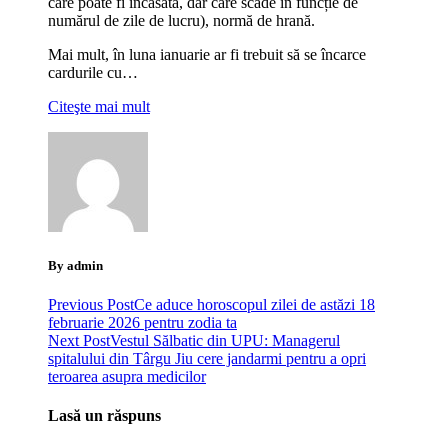
care poate fi încasată, dar care scade în funcție de
numărul de zile de lucru), normă de hrană.
Mai mult, în luna ianuarie ar fi trebuit să se încarce
cardurile cu…
Citeşte mai mult
By admin
Previous Post
Ce aduce horoscopul zilei de astăzi 18
februarie 2026 pentru zodia ta
Next Post
Vestul Sălbatic din UPU: Managerul
spitalului din Târgu Jiu cere jandarmi pentru a opri
teroarea asupra medicilor
Lasă un răspuns