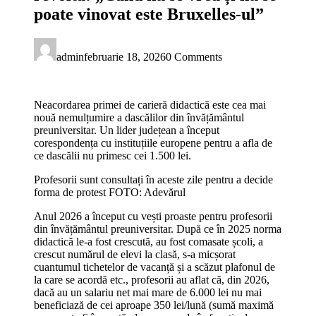
poate vinovat este Bruxelles-ul”
admin
februarie 18, 2026
0 Comments
Neacordarea primei de carieră didactică este cea mai
nouă nemulțumire a dascălilor din învățământul
preuniversitar. Un lider județean a început
corespondența cu instituțiile europene pentru a afla de
ce dascălii nu primesc cei 1.500 lei.
Profesorii sunt consultați în aceste zile pentru a decide
forma de protest FOTO: Adevărul
Anul 2026 a început cu vești proaste pentru profesorii
din învățământul preuniversitar. După ce în 2025 norma
didactică le-a fost crescută, au fost comasate școli, a
crescut numărul de elevi la clasă, s-a micșorat
cuantumul tichetelor de vacanță și a scăzut plafonul de
la care se acordă etc., profesorii au aflat că, din 2026,
dacă au un salariu net mai mare de 6.000 lei nu mai
beneficiază de cei aproape 350 lei/lună (sumă maximă