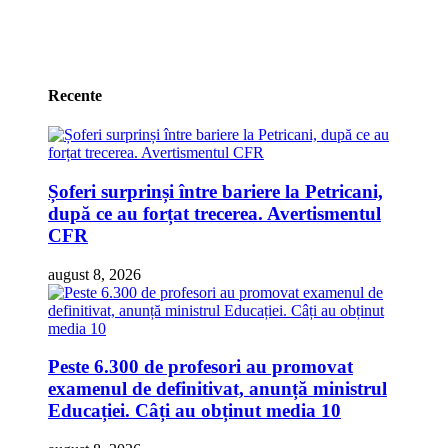
Recente
Șoferi surprinși între bariere la Petricani,
după ce au forțat trecerea. Avertismentul
CFR
august 8, 2026
Peste 6.300 de profesori au promovat
examenul de definitivat, anunță ministrul
Educației. Câți au obținut media 10