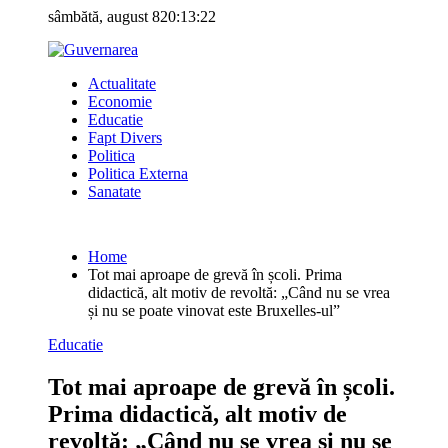
Skip
sâmbătă, august 8
20:13:23
to
content
Actualitate
Economie
Educatie
Fapt Divers
Politica
Politica Externa
Sanatate
Home
Tot mai aproape de grevă în școli. Prima
didactică, alt motiv de revoltă: „Când nu se vrea
și nu se poate vinovat este Bruxelles-ul”
Educatie
Tot mai aproape de grevă în școli.
Prima didactică, alt motiv de
revoltă: „Când nu se vrea și nu se