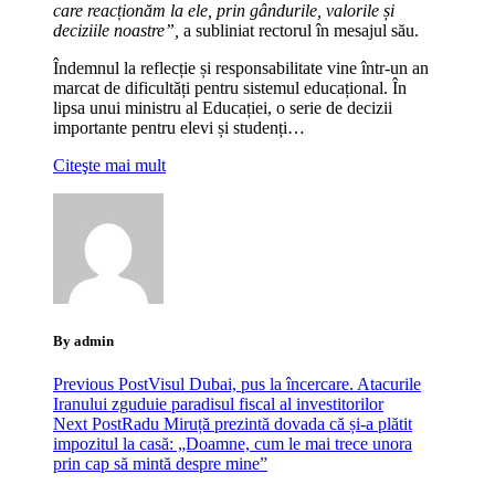
care reacționăm la ele, prin gândurile, valorile și
deciziile noastre”,
a subliniat rectorul în mesajul său.
Îndemnul la reflecție și responsabilitate vine într-un an
marcat de dificultăți pentru sistemul educațional. În
lipsa unui ministru al Educației, o serie de decizii
importante pentru elevi și studenți…
Citeşte mai mult
By admin
Previous Post
Visul Dubai, pus la încercare. Atacurile
Iranului zguduie paradisul fiscal al investitorilor
Next Post
Radu Miruță prezintă dovada că și-a plătit
impozitul la casă: „Doamne, cum le mai trece unora
prin cap să mintă despre mine”