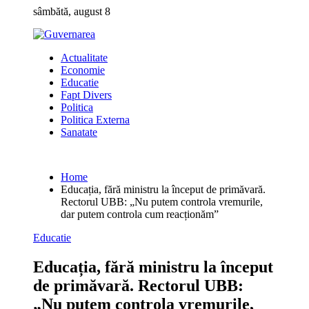
Skip
sâmbătă, august 8
to
content
Actualitate
Economie
Educatie
Fapt Divers
Politica
Politica Externa
Sanatate
Home
Educația, fără ministru la început de primăvară.
Rectorul UBB: „Nu putem controla vremurile,
dar putem controla cum reacționăm”
Educatie
Educația, fără ministru la început
de primăvară. Rectorul UBB:
„Nu putem controla vremurile,