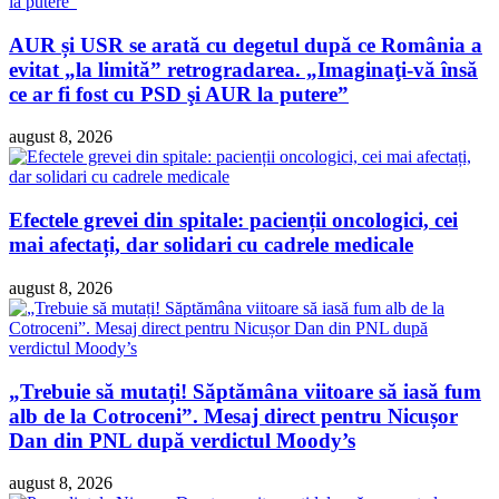
AUR și USR se arată cu degetul după ce România a
evitat „la limită” retrogradarea. „Imaginaţi-vă însă
ce ar fi fost cu PSD şi AUR la putere”
august 8, 2026
Efectele grevei din spitale: pacienții oncologici, cei
mai afectați, dar solidari cu cadrele medicale
august 8, 2026
„Trebuie să mutați! Săptămâna viitoare să iasă fum
alb de la Cotroceni”. Mesaj direct pentru Nicușor
Dan din PNL după verdictul Moody’s
august 8, 2026