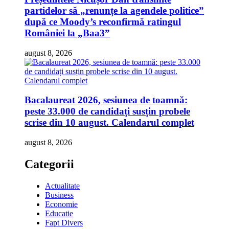
partidelor să „renunțe la agendele politice”
după ce Moody’s reconfirmă ratingul
României la „Baa3”
august 8, 2026
Bacalaureat 2026, sesiunea de toamnă:
peste 33.000 de candidați susțin probele
scrise din 10 august. Calendarul complet
august 8, 2026
Categorii
Actualitate
Business
Economie
Educatie
Fapt Divers