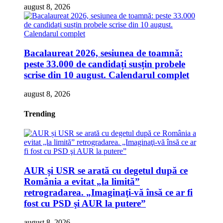
august 8, 2026
Bacalaureat 2026, sesiunea de toamnă:
peste 33.000 de candidați susțin probele
scrise din 10 august. Calendarul complet
august 8, 2026
Trending
AUR și USR se arată cu degetul după ce
România a evitat „la limită”
retrogradarea. „Imaginaţi-vă însă ce ar fi
fost cu PSD şi AUR la putere”
august 8, 2026