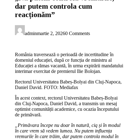
dar putem controla cum
reacționăm”
admin
martie 2, 2026
0 Comments
România traversează o perioadă de incertitudine în
domeniul educației, după ce funcția de ministru al
Educației a rămas vacantă, în urma expirării mandatului
interimar exercitat de premierul Ilie Bolojan.
Rectorul Universitatea Babeș-Bolyai din Cluj-Napoca,
Daniel David. FOTO: Mediafax
În acest context, rectorul Universitatea Babeș-Bolyai
din Cluj-Napoca, Daniel David, a transmis un mesaj
optimist comunității academice, cu ocazia începutului
de primăvară.
„Primăvara începe nu doar în natură, ciq și în modul
în care vrem să vedem lumea. Nu putem influența
vremurile în care trăim, dar putem controla modul în