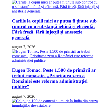
Cariile la copiii mici ar putea fi ținute sub
control cu o substanţă ieftină şi eficientă.
Fără freză, fără injecţii şi anestezie
generală
august 7, 2026
Eugen Tomac: Peste 1.500 de primării ar
trebui comasate. „Prioritatea zero a
României este reforma administrației
publice”
august 7, 2026