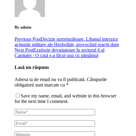
By admin
Previous Post
Decizie surprinzătoare. Libanul interzice
acțiunile militare ale Hezbollah, provocând reacții dure
Next Post
Explozie devastatoare în sectorul 6 al
Capitalei / O casă s-a făcut una cu pământul
Lasă un răspuns
Adresa ta de email nu va fi publicată.
Câmpurile
obligatorii sunt marcate cu
*
Save my name, email, and website in this browser
for the next time I comment.