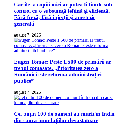
Cariile la copiii mici ar putea fi ținute sub
control cu o substanţă ieftină şi eficientă.
Fără freză, fără injecţii şi anestezie
generală
august 7, 2026
Eugen Tomac: Peste 1.500 de primării ar
trebui comasate. „Prioritatea zero a
României este reforma administrației
publice”
august 7, 2026
Cel puțin 100 de oameni au murit în India
din cauza inundațiilor devastatoare