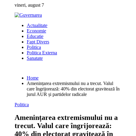
Skip
vineri, august 7
to
content
Actualitate
Economie
Educatie
Fapt Divers
Politica
Politica Externa
Sanatate
Home
Amenințarea extremismului nu a trecut. Valul
care îngrijorează: 40% din electorat gravitează în
jurul AUR și partidelor radicale
Politica
Amenințarea extremismului nu a
trecut. Valul care îngrijorează:
40% din electorat gravitează în