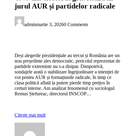
jurul AUR și partidelor radicale
admin
martie 3, 2026
0 Comments
Deși alegerile prezidențiale au trecut și România are un
nou președinte ales democratic, pericolul reprezentat de
partidele extremiste nu s-a disipat. Dimpotrivă,
sondajele arată o stabilizare îngrijorătoare a intenției de
vot pentru AUR și formațiunile radicale, în timp ce
clasa politică aflată la putere pierde timp prețios în
certuri interne. Am analizat fenomenul cu sociologul
Remus Ștefureac, directorul INSCOP…
Citeşte mai mult