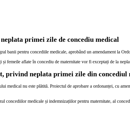
a neplata primei zile de concediu medical
i integral banii pentru concediile medicale, aprobând un amendament la 
ți și femeile aflate în concediu de maternitate vor fi exceptați de la nepl
 privind neplata primei zile din concediul
 medical nu este plătită. Proiectul de aprobare a ordonanței, cu amend
zul concediilor medicale și indemnizațiilor pentru maternitate, al conce