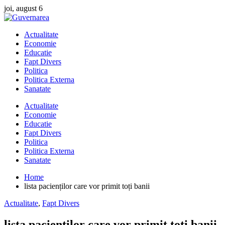
Skip
joi, august 6
to
content
Actualitate
Economie
Educatie
Fapt Divers
Politica
Politica Externa
Sanatate
Actualitate
Economie
Educatie
Fapt Divers
Politica
Politica Externa
Sanatate
Home
lista pacienților care vor primit toți banii
Actualitate
,
Fapt Divers
lista pacienților care vor primit toți banii