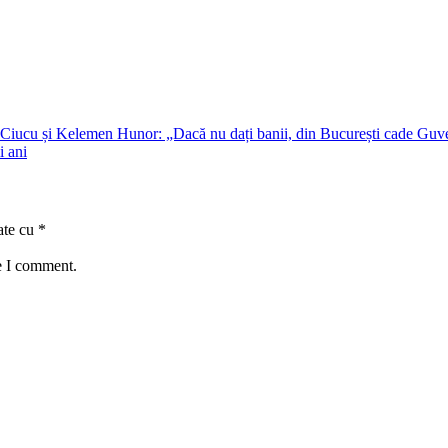
ian Ciucu și Kelemen Hunor: „Dacă nu dați banii, din București cade Guv
i ani
ate cu
*
e I comment.