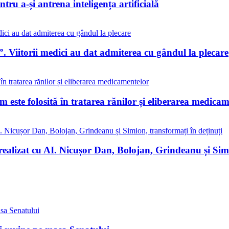
tru a-și antrena inteligența artificială
. Viitorii medici au dat admiterea cu gândul la plecare
este folosită în tratarea rănilor și eliberarea medicam
realizat cu AI. Nicușor Dan, Bolojan, Grindeanu și Simi