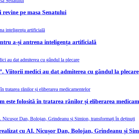
ii revine pe masa Senatului
tru a-și antrena inteligența artificială
. Viitorii medici au dat admiterea cu gândul la plecare
este folosită în tratarea rănilor și eliberarea medicam
realizat cu AI. Nicușor Dan, Bolojan, Grindeanu și Simi