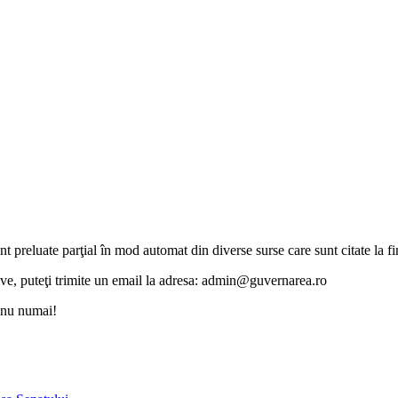
unt preluate parţial în mod automat din diverse surse care sunt citate la fin
otive, puteţi trimite un email la adresa: admin@guvernarea.ro
i nu numai!