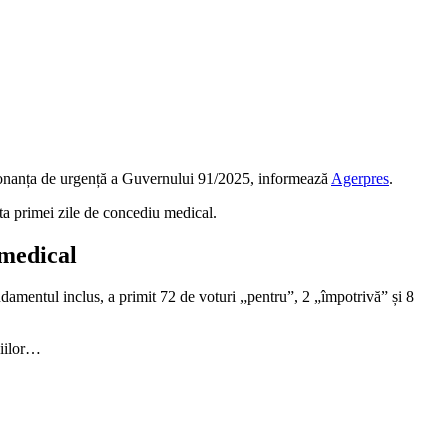
Ordonanța de urgență a Guvernului 91/2025, informează
Agerpres
.
ata primei zile de concediu medical.
 medical
amentul inclus, a primit 72 de voturi „pentru”, 2 „împotrivă” și 8
diilor…