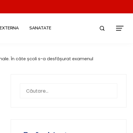
 EXTERNA
SANATATE
onale. În câte școli s-a desfășurat examenul
Caută
după: