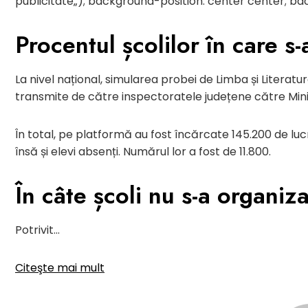
publicitate
„); background-position: center center; b
Procentul școlilor în care s-
La nivel național, simularea probei de Limba și Literatu
transmite de către inspectoratele județene către Minis
În total, pe platformă au fost încărcate 145.200 de lucră
însă și elevi absenți. Numărul lor a fost de 11.800.
În câte școli nu s-a organiz
Potrivit…
Citeşte mai mult