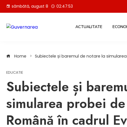
Skip
sâmbătă, august 8
02:47:54
to
content
ACTUALITATE
ECONO
Home
Subiectele și baremul de notare la simularea
EDUCATIE
Subiectele și baremu
simularea probei de 
Română în cadrul Eva