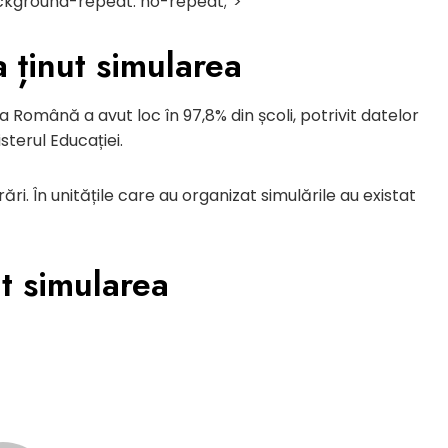
ackground-repeat: no-repeat;”>
a ținut simularea
ra Română a avut loc în 97,8% din școli, potrivit datelor
terul Educației.
ri. În unitățile care au organizat simulările au existat
at simularea