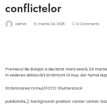
conflictelor
admin
martie 24, 2026
0 Comments
Premierul Ilie Bolojan a declarat marți seară, 24 mart
în vederea deblocării Strâmtorii Ormuz, dar numai după c
Strâmtoarea Ormuz/FOTO: Shutterstock
publicitate
„); background-position: center center; b