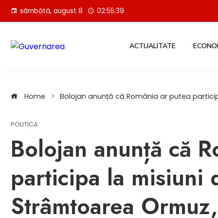
Skip
sâmbătă, august 8
02:55:40
to
content
ACTUALITATE
ECONO
Home
Bolojan anunță că România ar putea particip
POLITICA
Bolojan anunță că R
participa la misiuni
Strâmtoarea Ormuz,