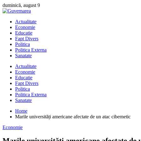
Skip
duminică, august 9
to
content
Actualitate
Economie
Educatie
Fapt Divers
Politica
Politica Externa
Sanatate
Actualitate
Economie
Educatie
Fapt Divers
Politica
Politica Externa
Sanatate
Home
Marile universități americane afectate de un atac cibernetic
Economie
Marile universități americane afectate de 