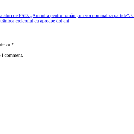
 alături de PSD: „Am intra pentru români, nu voi nominaliza partide”. C
trânirea creierului cu aproape doi ani
ate cu
*
e I comment.