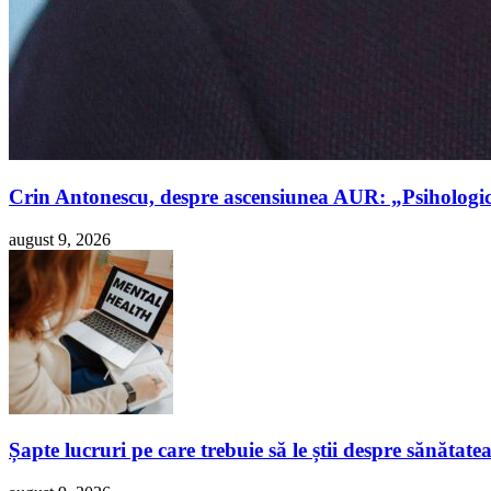
Crin Antonescu, despre ascensiunea AUR: „Psihologi
august 9, 2026
Șapte lucruri pe care trebuie să le știi despre sănătatea