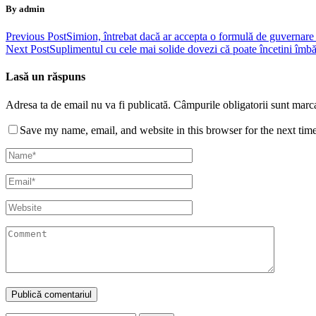
By admin
Previous Post
Simion, întrebat dacă ar accepta o formulă de guvernare
Next Post
Suplimentul cu cele mai solide dovezi că poate încetini îmbă
Lasă un răspuns
Adresa ta de email nu va fi publicată.
Câmpurile obligatorii sunt marc
Save my name, email, and website in this browser for the next tim