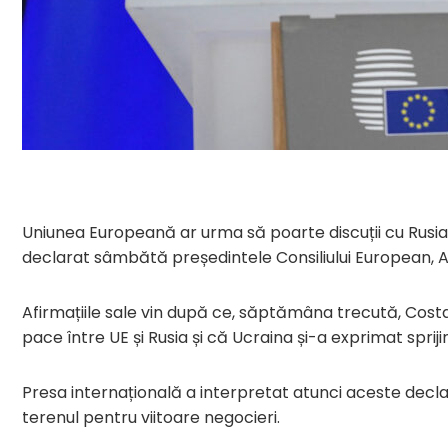
Uniunea Europeană ar urma să poarte discuții cu Rusia ș
declarat sâmbătă președintele Consiliului European, Antó
Afirmațiile sale vin după ce, săptămâna trecută, Costa 
pace între UE și Rusia și că Ucraina și-a exprimat spriji
Presa internațională a interpretat atunci aceste decla
terenul pentru viitoare negocieri.