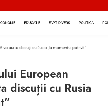
ECONOMIE
EDUCATIE
FAPT DIVERS
POLITICA
PO
E va purta discuții cu Rusia „la momentul potrivit”
iului European
a discuții cu Rusia
it”