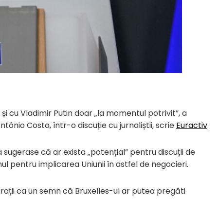
i cu Vladimir Putin doar „la momentul potrivit”, a
nio Costa, într-o discuție cu jurnaliștii, scrie
Euractiv
.
sugerase că ar exista „potențial” pentru discuții de
nul pentru implicarea Uniunii în astfel de negocieri.
rații ca un semn că Bruxelles-ul ar putea pregăti