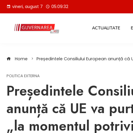
Skip
vineri, august 7
05:09:33
to
content
ACTUALITATE
Home
Președintele Consiliului European anunță că U
POLITICA EXTERNA
Președintele Consil
anunță că UE va purt
„la momentul potriv