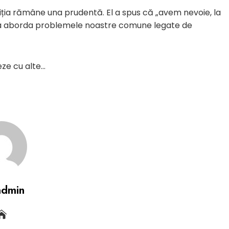
iția rămâne una prudentă. El a spus că „avem nevoie, la
u a aborda problemele noastre comune legate de
eze cu alte…
admin