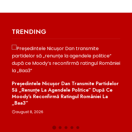
TRENDING
b
Baca
.
33.0
Președintele Nicușor Dan Transmite Partidelor
rală
10 A
Să „renunțe La Agendele Politice” După Ce
Moody’s Reconfirmă Ratingul României La
aug
„Baa3”
august 8, 2026