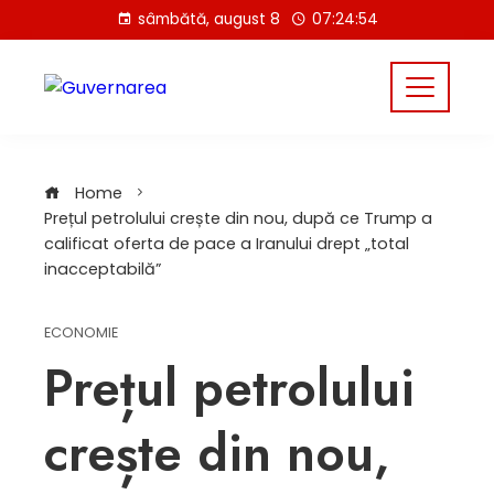
Skip
sâmbătă, august 8
07:24:54
to
content
Home
Prețul petrolului crește din nou, după ce Trump a
calificat oferta de pace a Iranului drept „total
inacceptabilă”
ECONOMIE
Prețul petrolului
crește din nou,