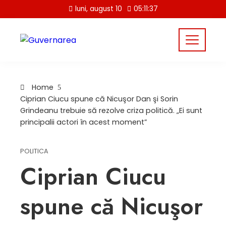
Skip
luni, august 10
05:11:37
to
content
Home
Ciprian Ciucu spune că Nicuşor Dan şi Sorin
Grindeanu trebuie să rezolve criza politică. „Ei sunt
principalii actori în acest moment”
POLITICA
Ciprian Ciucu
spune că Nicuşor