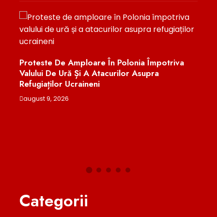
Proteste De Amploare În Polonia Împotriva
Valului De Ură Și A Atacurilor Asupra
Un E
Refugiaților Ucraineni
Româ
Chim
august 9, 2026
Nați
n Și
augu
Categorii