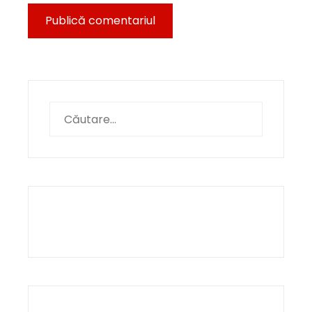
Caută
după: