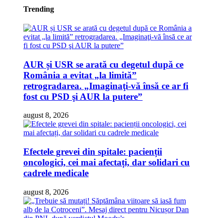
Trending
AUR și USR se arată cu degetul după ce
România a evitat „la limită”
retrogradarea. „Imaginaţi-vă însă ce ar fi
fost cu PSD şi AUR la putere”
august 8, 2026
Efectele grevei din spitale: pacienții
oncologici, cei mai afectați, dar solidari cu
cadrele medicale
august 8, 2026