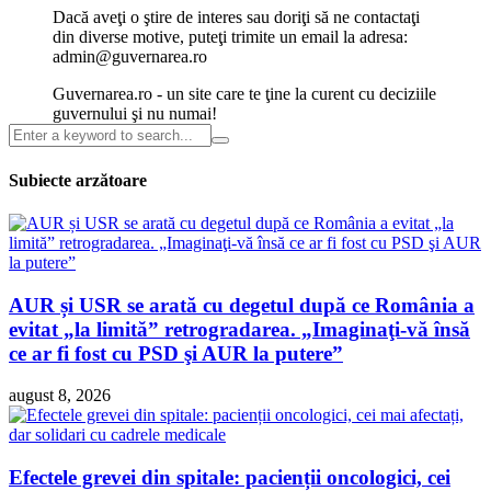
Dacă aveţi o ştire de interes sau doriţi să ne contactaţi
din diverse motive, puteţi trimite un email la adresa:
admin@guvernarea.ro
Guvernarea.ro - un site care te ţine la curent cu deciziile
guvernului şi nu numai!
Subiecte arzătoare
AUR și USR se arată cu degetul după ce România a
evitat „la limită” retrogradarea. „Imaginaţi-vă însă
ce ar fi fost cu PSD şi AUR la putere”
august 8, 2026
Efectele grevei din spitale: pacienții oncologici, cei