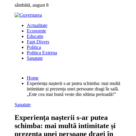
Skip
sâmbătă, august 8
to
content
Actualitate
Economie
Educatie
Fapt Divers
Politica
Politica Externa
Sanatate
Home
Experiența nașterii s-ar putea schimba: mai multă
intimitate și prezența unei persoane dragi în sală.
„Este cea mai bună veste din ultima perioadă!”
Sanatate
Experiența nașterii s-ar putea
schimba: mai multă intimitate și
prezența unei persoane dragi în