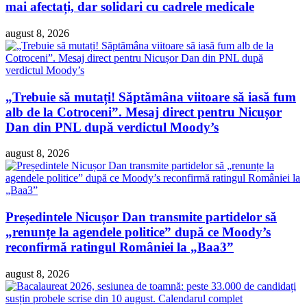
mai afectați, dar solidari cu cadrele medicale
august 8, 2026
„Trebuie să mutați! Săptămâna viitoare să iasă fum
alb de la Cotroceni”. Mesaj direct pentru Nicușor
Dan din PNL după verdictul Moody’s
august 8, 2026
Președintele Nicușor Dan transmite partidelor să
„renunțe la agendele politice” după ce Moody’s
reconfirmă ratingul României la „Baa3”
august 8, 2026