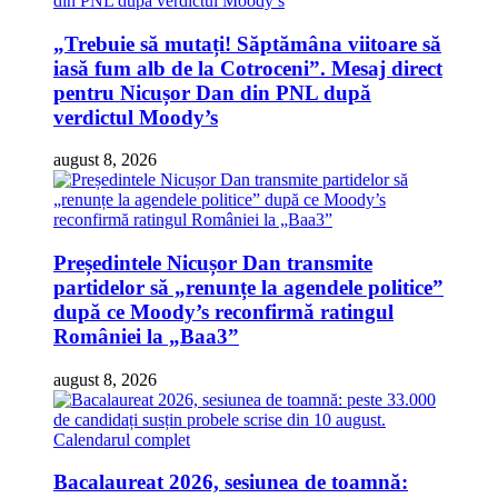
„Trebuie să mutați! Săptămâna viitoare să
iasă fum alb de la Cotroceni”. Mesaj direct
pentru Nicușor Dan din PNL după
verdictul Moody’s
august 8, 2026
Președintele Nicușor Dan transmite
partidelor să „renunțe la agendele politice”
după ce Moody’s reconfirmă ratingul
României la „Baa3”
august 8, 2026
Bacalaureat 2026, sesiunea de toamnă: