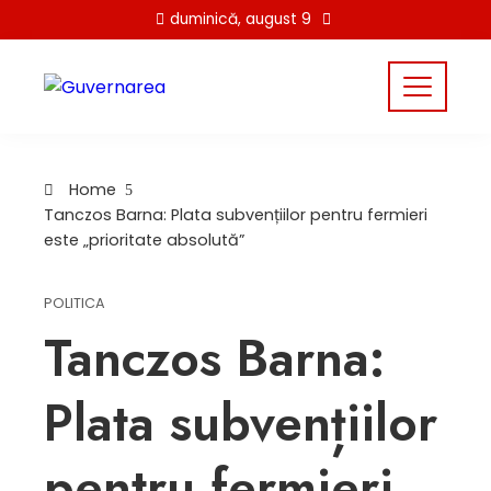
Skip
duminică, august 9
to
content
Home
Tanczos Barna: Plata subvențiilor pentru fermieri
este „prioritate absolută”
POLITICA
Tanczos Barna:
Plata subvențiilor
pentru fermieri