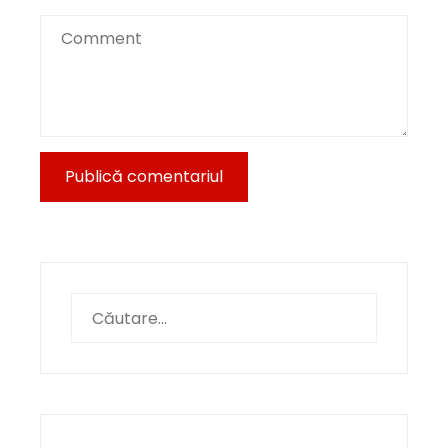
Caută
după: