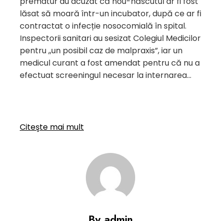
prematur au acuzat că nou-născutul ar fi fost
lăsat să moară într-un incubator, după ce ar fi
contractat o infecție nosocomială în spital.
Inspectorii sanitari au sesizat Colegiul Medicilor
pentru ,,un posibil caz de malpraxis”, iar un
medicul curant a fost amendat pentru că nu a
efectuat screeningul necesar la internarea…
Citeşte mai mult
By admin