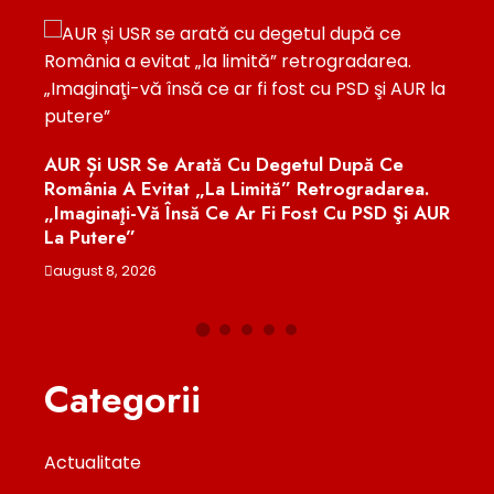
Efectele G
Oncologic
AUR Și USR Se Arată Cu Degetul După Ce
Cadrele 
România A Evitat „la Limită” Retrogradarea.
„Imaginaţi-Vă Însă Ce Ar Fi Fost Cu PSD Şi AUR
august 8, 
La Putere”
august 8, 2026
Categorii
Actualitate