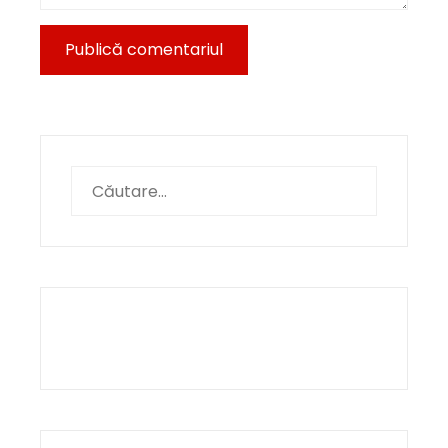
Caută
după: