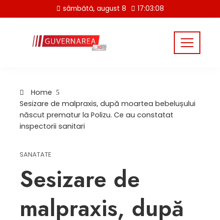
Skip
sâmbătă, august 8
17:03:09
to
content
Home
Sesizare de malpraxis, după moartea bebelușului
născut prematur la Polizu. Ce au constatat
inspectorii sanitari
SANATATE
Sesizare de
malpraxis, după