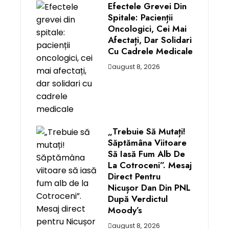
Efectele Grevei Din
Spitale: Pacienții
Oncologici, Cei Mai
Afectați, Dar Solidari
Cu Cadrele Medicale
august 8, 2026
„Trebuie Să Mutați!
Săptămâna Viitoare
Să Iasă Fum Alb De
La Cotroceni”. Mesaj
Direct Pentru
Nicușor Dan Din PNL
După Verdictul
Moody’s
august 8, 2026