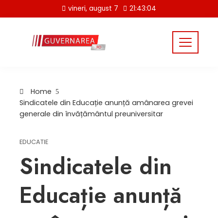
Skip
vineri, august 7
21:43:04
to
content
Home
Sindicatele din Educație anunță amânarea grevei
generale din învățământul preuniversitar
EDUCATIE
Sindicatele din
Educație anunță