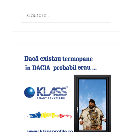
Caută
după: