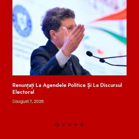
 Discursul
Cariile La Copiii Mici Ar Putea Fi Ținute Sub
Control Cu O Substanţă Ieftină Şi Eficientă.
Fără Freză, Fără Injecţii Şi Anestezie Genera
august 7, 2026