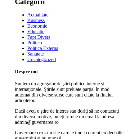
Categorii
Actualitate
Business
Economie
Educatie
Fapt Divers
Politica
Politica Externa
Sanatate
Uncategorized
Despre noi
Suntem un agregator de ştiri politice interne şi
internaţionale. Ştirile sunt preluate parţial în mod
automat din diverse surse care sunt citate la finalul
articolelor.
Dacă aveţi o ştire de interes sau doriţi să ne contactaţi
din diverse motive, puteţi trimite un email la adresa:
admin@guvernarea.ro
Guvernarea.ro - un site care te ţine la curent cu deciziile
guvernului şi nu numai!