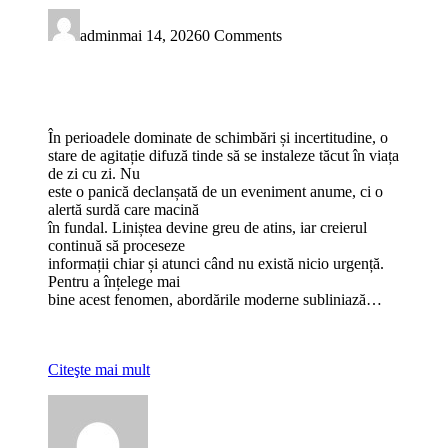
admin
mai 14, 2026
0 Comments
În perioadele dominate de schimbări și incertitudine, o
stare de agitație difuză tinde să se instaleze tăcut în viața
de zi cu zi. Nu
este o panică declanșată de un eveniment anume, ci o
alertă surdă care macină
în fundal. Liniștea devine greu de atins, iar creierul
continuă să proceseze
informații chiar și atunci când nu există nicio urgență.
Pentru a înțelege mai
bine acest fenomen, abordările moderne subliniază…
Citeşte mai mult