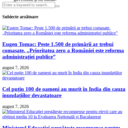
Subiecte arzătoare
Eugen Tomac: Peste 1.500 de primării ar trebui
comasate. „Prioritatea zero a României este reforma
administrației publice”
august 7, 2026
Cel puțin 100 de oameni au murit în India din cauza
inundațiilor devastatoare
august 7, 2026
Ministerul Educației pregătește recompense pentru