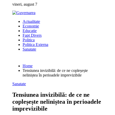
Skip
vineri, august 7
to
content
Actualitate
Economie
Educatie
Fapt Divers
Politica
Politica Externa
Sanatate
Home
Tensiunea invizibilă: de ce ne copleșește
neliniștea în perioadele imprevizibile
Sanatate
Tensiunea invizibilă: de ce ne
copleșește neliniștea în perioadele
imprevizibile