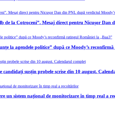
alb de la Cotroceni”. Mesaj direct pentru Nicușor Dan
nunțe la agendele politice” după ce Moody’s reconfirm
 candidați susțin probele scrise din 10 august. Calend
re un sistem național de monitorizare în timp real a rec