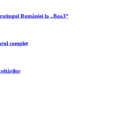
ă ratingul României la „Baa3”
arul complet
oltărilor