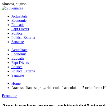
Skip
sâmbătă, august 8
to
content
Actualitate
Economie
Educatie
Fapt Divers
Politica
Politica Externa
Sanatate
Actualitate
Economie
Educatie
Fapt Divers
Politica
Politica Externa
Sanatate
Home
Atac israelian asupra „arhitectului” atacului din 7 octombrie /
Economie
Atac israelian asupra „arhitectului” atacu