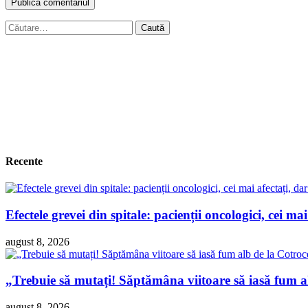
Caută
după:
Recente
Efectele grevei din spitale: pacienții oncologici, cei ma
august 8, 2026
„Trebuie să mutați! Săptămâna viitoare să iasă fum 
august 8, 2026