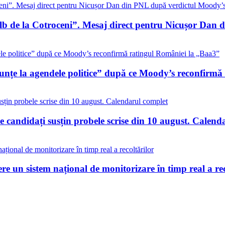
alb de la Cotroceni”. Mesaj direct pentru Nicușor Dan
nunțe la agendele politice” după ce Moody’s reconfirm
 candidați susțin probele scrise din 10 august. Calend
re un sistem național de monitorizare în timp real a rec