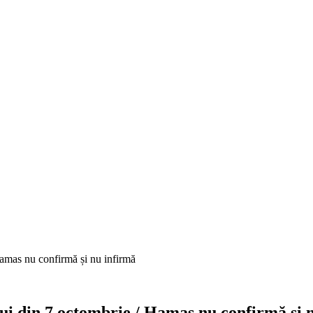
 Hamas nu confirmă și nu infirmă
lui din 7 octombrie / Hamas nu confirmă și 