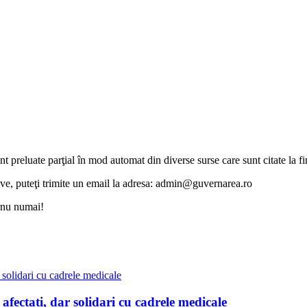
unt preluate parţial în mod automat din diverse surse care sunt citate la fin
otive, puteţi trimite un email la adresa: admin@guvernarea.ro
i nu numai!
i afectați, dar solidari cu cadrele medicale