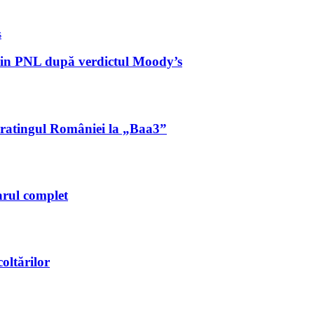
 din PNL după verdictul Moody’s
ă ratingul României la „Baa3”
arul complet
oltărilor