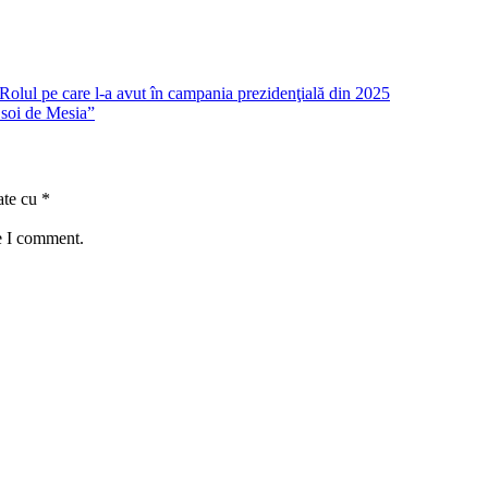
Rolul pe care l-a avut în campania prezidenţială din 2025
n soi de Mesia”
ate cu
*
e I comment.