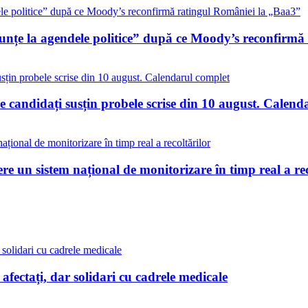
nunțe la agendele politice” după ce Moody’s reconfirm
 candidați susțin probele scrise din 10 august. Calend
re un sistem național de monitorizare în timp real a rec
i afectați, dar solidari cu cadrele medicale