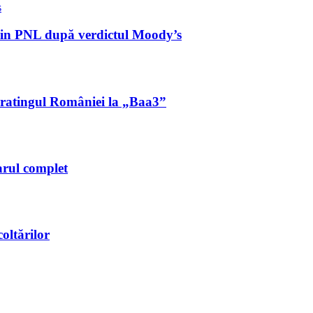
 din PNL după verdictul Moody’s
ă ratingul României la „Baa3”
arul complet
oltărilor