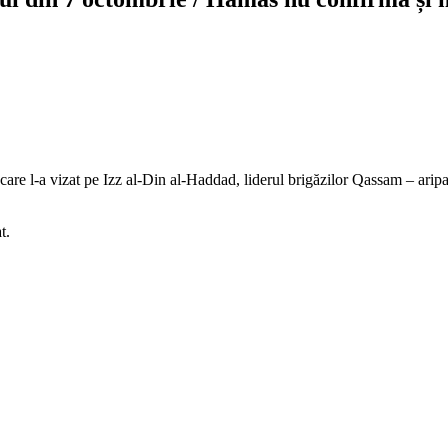
 care l-a vizat pe Izz al-Din al-Haddad, liderul brigăzilor Qassam – aripa
t.