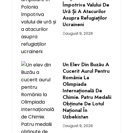
Împotriva Valului De
Ură Și A Atacurilor
Asupra Refugiaților
Ucraineni
august 9, 2026
Un Elev Din Buzău A
Cucerit Aurul Pentru
România La
Olimpiada
Internațională De
Chimie. Patru Medalii
Obținute De Lotul
Național În
Uzbekistan
august 9, 2026