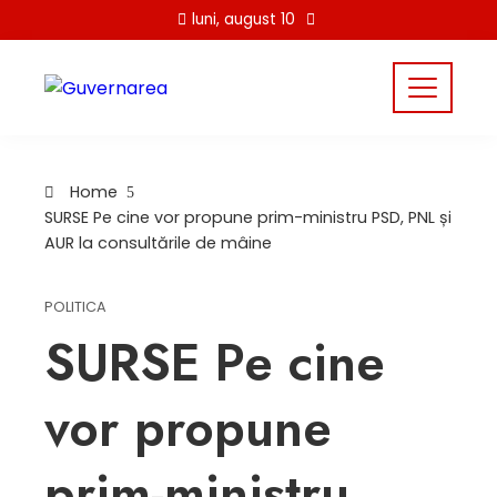
Skip
luni, august 10
to
content
Home
SURSE Pe cine vor propune prim-ministru PSD, PNL și
AUR la consultările de mâine
POLITICA
SURSE Pe cine
vor propune
prim-ministru