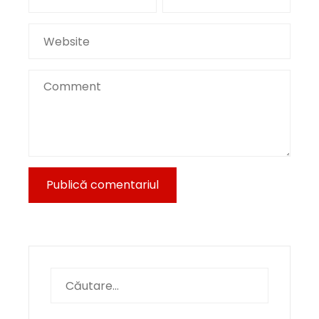
Caută
după: