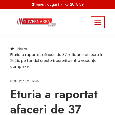
Skip
vineri, august 7
20:18:59
to
content
Home
Eturia a raportat afaceri de 37 milioane de euro în
2025, pe fondul creșterii cererii pentru vacanțe
complexe
POLITICA EXTERNA
Eturia a raportat
afaceri de 37