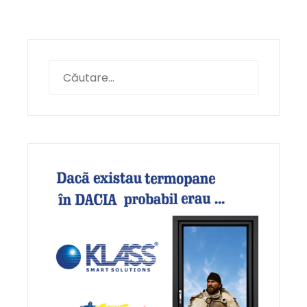
Caută
după: