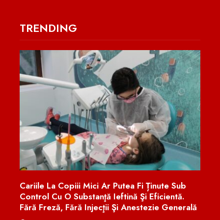
TRENDING
utea Fi Ținute Sub
Eugen Tomac: Peste 1.500 De Primăr
ină Şi Eficientă.
Trebui Comasate. „Prioritatea Zero
i Anestezie Generală
României Este Reforma Administrație