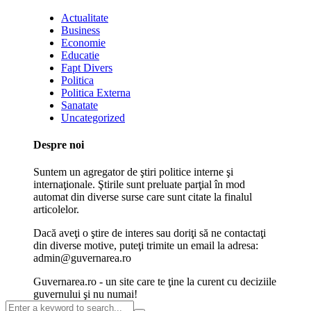
Actualitate
Business
Economie
Educatie
Fapt Divers
Politica
Politica Externa
Sanatate
Uncategorized
Despre noi
Suntem un agregator de ştiri politice interne şi
internaţionale. Ştirile sunt preluate parţial în mod
automat din diverse surse care sunt citate la finalul
articolelor.
Dacă aveţi o ştire de interes sau doriţi să ne contactaţi
din diverse motive, puteţi trimite un email la adresa:
admin@guvernarea.ro
Guvernarea.ro - un site care te ţine la curent cu deciziile
guvernului şi nu numai!