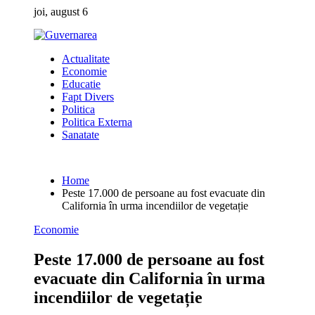
Skip
joi, august 6
to
content
Actualitate
Economie
Educatie
Fapt Divers
Politica
Politica Externa
Sanatate
Home
Peste 17.000 de persoane au fost evacuate din
California în urma incendiilor de vegetație
Economie
Peste 17.000 de persoane au fost
evacuate din California în urma
incendiilor de vegetație