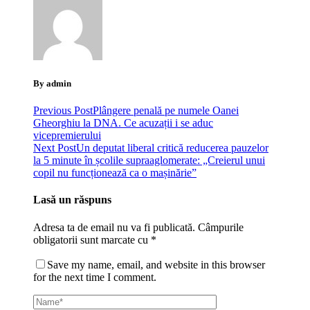
By admin
Previous Post
Plângere penală pe numele Oanei
Gheorghiu la DNA. Ce acuzații i se aduc
vicepremierului
Next Post
Un deputat liberal critică reducerea pauzelor
la 5 minute în școlile supraaglomerate: „Creierul unui
copil nu funcționează ca o mașinărie”
Lasă un răspuns
Adresa ta de email nu va fi publicată.
Câmpurile
obligatorii sunt marcate cu
*
Save my name, email, and website in this browser
for the next time I comment.