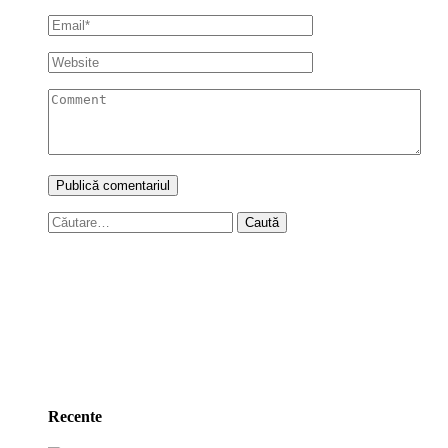
Caută
după:
Recente