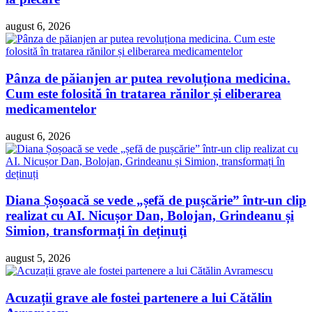
august 6, 2026
Pânza de păianjen ar putea revoluționa medicina.
Cum este folosită în tratarea rănilor și eliberarea
medicamentelor
august 6, 2026
Diana Șoșoacă se vede „șefă de pușcărie” într-un clip
realizat cu AI. Nicușor Dan, Bolojan, Grindeanu și
Simion, transformați în deținuți
august 5, 2026
Acuzații grave ale fostei partenere a lui Cătălin