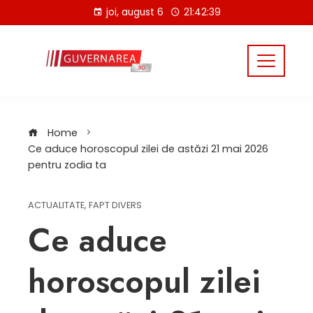
Skip
joi, august 6
21:42:40
to
content
Home
Ce aduce horoscopul zilei de astăzi 21 mai 2026
pentru zodia ta
ACTUALITATE
,
FAPT DIVERS
Ce aduce
horoscopul zilei