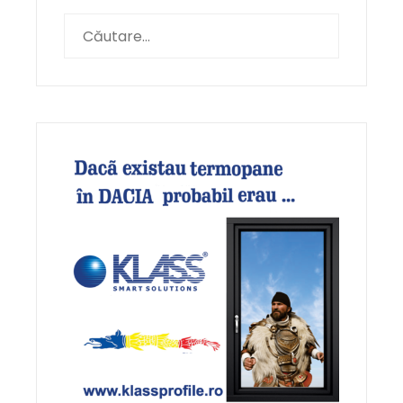
Caută
după: