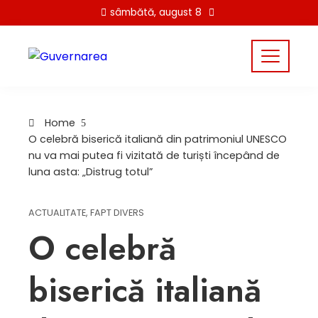
Skip
sâmbătă, august 8
to
content
Home
O celebră biserică italiană din patrimoniul UNESCO
nu va mai putea fi vizitată de turiști începând de
luna asta: „Distrug totul”
ACTUALITATE
,
FAPT DIVERS
O celebră
biserică italiană