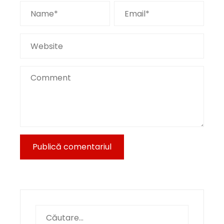
Caută
după: