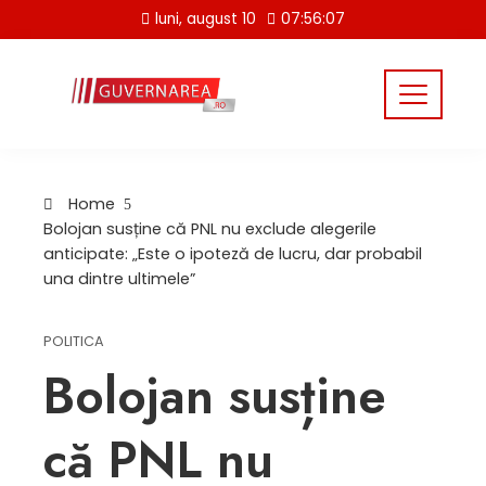
Skip
luni, august 10
07:56:07
to
content
Home
Bolojan susține că PNL nu exclude alegerile
anticipate: „Este o ipoteză de lucru, dar probabil
una dintre ultimele”
POLITICA
Bolojan susține
că PNL nu