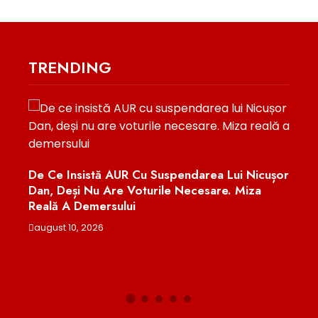
TRENDING
 Suspendarea Lui Nicușor
Proteste De Amploare În Poloni
rile Necesare. Miza
Valului De Ură Și A Atacurilor A
Refugiaților Ucraineni
august 9, 2026