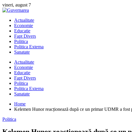
Skip
vineri, august 7
to
content
Actualitate
Economie
Educatie
Fapt Divers
Politica
Politica Externa
Sanatate
Actualitate
Economie
Educatie
Fapt Divers
Politica
Politica Externa
Sanatate
Home
Kelemen Hunor reacționează după ce un primar UDMR a fost pri
Politica
Kelemen Hunor reacționează după ce un pr