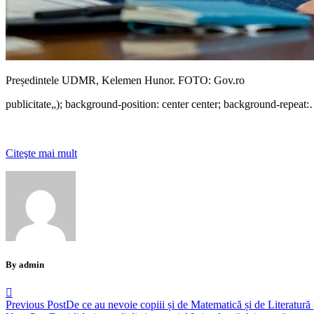
Președintele UDMR, Kelemen Hunor. FOTO: Gov.ro
publicitate
„); background-position: center center; background-repeat
Citeşte mai mult
By admin
Previous Post
De ce au nevoie copiii și de Matematică și de Literatur