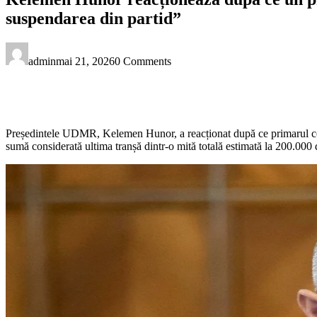
suspendarea din partid”
admin
mai 21, 2026
0 Comments
Președintele UDMR, Kelemen Hunor, a reacționat după ce primarul comu
sumă considerată ultima tranșă dintr-o mită totală estimată la 200.000 d