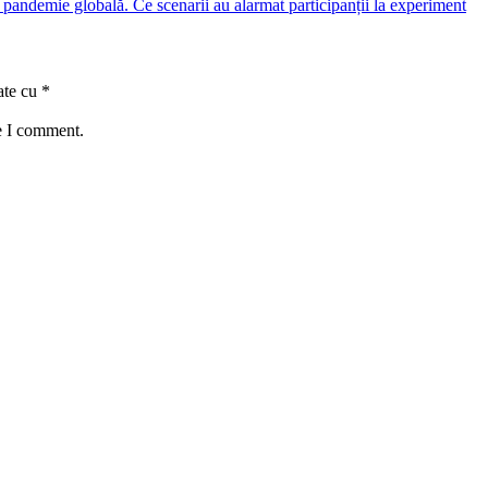
a pandemie globală. Ce scenarii au alarmat participanții la experiment
ate cu
*
e I comment.