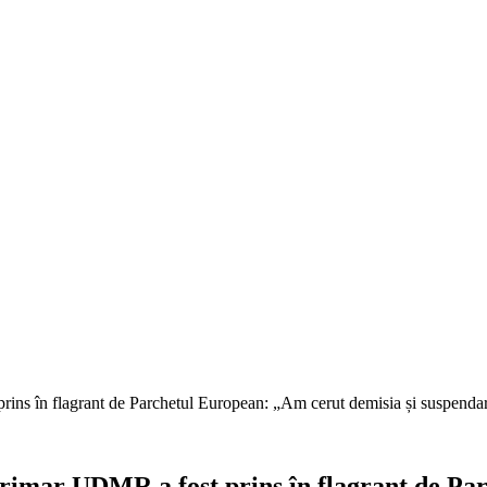
ns în flagrant de Parchetul European: „Am cerut demisia și suspendar
imar UDMR a fost prins în flagrant de Par