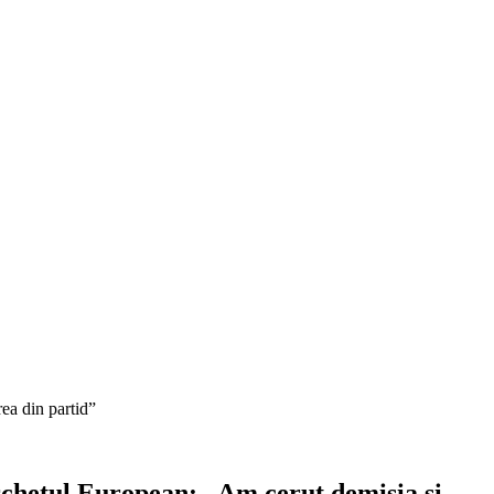
ea din partid”
chetul European: „Am cerut demisia și