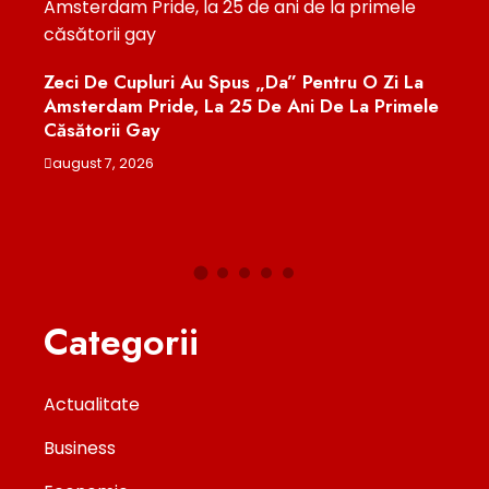
Un
Zeci De Cupluri Au Spus „da” Pentru O Zi La
După
osta
Amsterdam Pride, La 25 De Ani De La Primele
Meno
Căsătorii Gay
Dat
august 7, 2026
augu
Categorii
Actualitate
Business