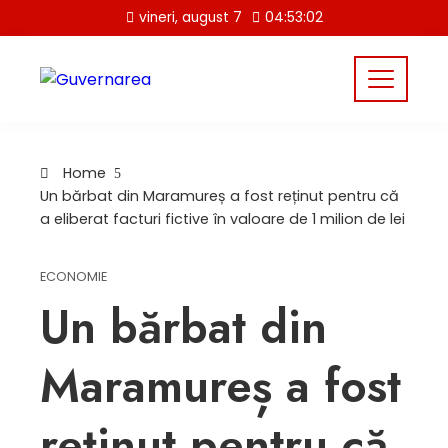
Skip
vineri, august 7
04:53:02
to
content
Home
Un bărbat din Maramureș a fost reținut pentru că
a eliberat facturi fictive în valoare de 1 milion de lei
ECONOMIE
Un bărbat din
Maramureș a fost
reținut pentru că