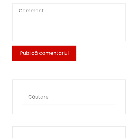
Caută
după: