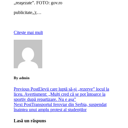
„reaşezate”. FOTO: gov.ro
publicitate
„);…
Citeşte mai mult
By admin
Previous Post
Elevii care luptă să-și „rezerve” locul la
liceu. Avertisment: „Mulți cred că se pot întoarce la
sportiv după repartizare. Nu e așa”
Next Post
Transportul feroviar din Serbia, suspendat
înaintea unui amplu protest al studenților
Lasă un răspuns