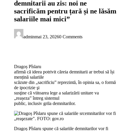
demnitarii au zis: noi ne
sacrificăm pentru țară și ne lăsăm
salariile mai mici”
admin
mai 23, 2026
0 Comments
Dragoș Pîslaru
afirmă că ideea potrivit căreia demnitarii ar trebui să își
mențină salariile
scăzute din „sacrificiu” reprezintă, în opinia sa, o formă
de ipocrizie şi
susţine că viitoarea lege a salarizării unitare va
„reașeza” întreg sistemul
public, inclusiv grila demnitarilor.
Dragoș Pîslaru spune că salariile demnitarilor vor fi