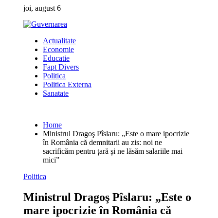
Skip
joi, august 6
to
content
Actualitate
Economie
Educatie
Fapt Divers
Politica
Politica Externa
Sanatate
Home
Ministrul Dragoş Pîslaru: „Este o mare ipocrizie
în România că demnitarii au zis: noi ne
sacrificăm pentru țară și ne lăsăm salariile mai
mici”
Politica
Ministrul Dragoş Pîslaru: „Este o
mare ipocrizie în România că