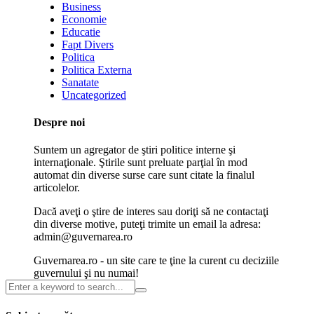
Business
Economie
Educatie
Fapt Divers
Politica
Politica Externa
Sanatate
Uncategorized
Despre noi
Suntem un agregator de ştiri politice interne şi
internaţionale. Ştirile sunt preluate parţial în mod
automat din diverse surse care sunt citate la finalul
articolelor.
Dacă aveţi o ştire de interes sau doriţi să ne contactaţi
din diverse motive, puteţi trimite un email la adresa:
admin@guvernarea.ro
Guvernarea.ro - un site care te ţine la curent cu deciziile
guvernului şi nu numai!