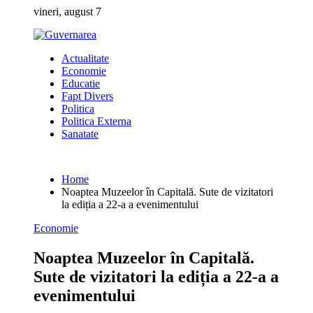
Skip
vineri, august 7
to
content
Actualitate
Economie
Educatie
Fapt Divers
Politica
Politica Externa
Sanatate
Home
Noaptea Muzeelor în Capitală. Sute de vizitatori
la ediția a 22-a a evenimentului
Economie
Noaptea Muzeelor în Capitală.
Sute de vizitatori la ediția a 22-a a
evenimentului