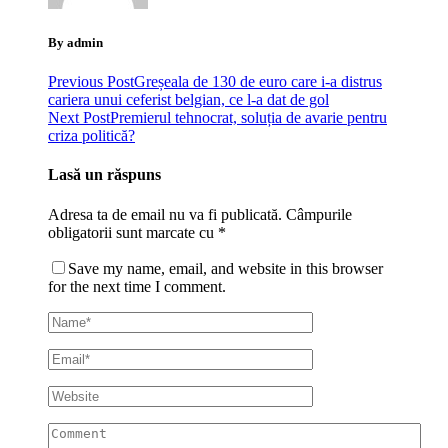
By admin
Previous Post
Greșeala de 130 de euro care i-a distrus
cariera unui ceferist belgian, ce l-a dat de gol
Next Post
Premierul tehnocrat, soluția de avarie pentru
criza politică?
Lasă un răspuns
Adresa ta de email nu va fi publicată.
Câmpurile
obligatorii sunt marcate cu
*
Save my name, email, and website in this browser
for the next time I comment.