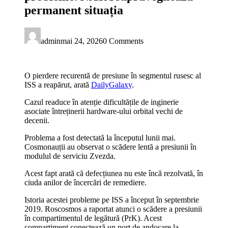
permanent situația
admin
mai 24, 2026
0 Comments
O pierdere recurentă de presiune în segmentul rusesc al
ISS a reapărut, arată
DailyGalaxy
.
Cazul readuce în atenție dificultățile de inginerie
asociate întreținerii hardware-ului orbital vechi de
decenii.
Problema a fost detectată la începutul lunii mai.
Cosmonauții au observat o scădere lentă a presiunii în
modulul de serviciu Zvezda.
Acest fapt arată că defecțiunea nu este încă rezolvată, în
ciuda anilor de încercări de remediere.
Istoria acestei probleme pe ISS a început în septembrie
2019. Roscosmos a raportat atunci o scădere a presiunii
în compartimentul de legătură (PrK). Acest
compartiment conectează un port de andocare la