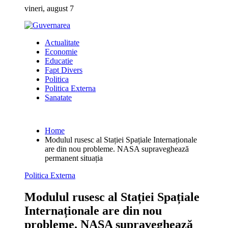
Skip
vineri, august 7
to
content
Actualitate
Economie
Educatie
Fapt Divers
Politica
Politica Externa
Sanatate
Home
Modulul rusesc al Stației Spațiale Internaționale
are din nou probleme. NASA supraveghează
permanent situația
Politica Externa
Modulul rusesc al Stației Spațiale
Internaționale are din nou
probleme. NASA supraveghează