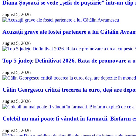
Diana Șoșoacă se vede „șefă de pușcărie” într-un clip 
august 5, 2026
Acuzații grave ale fostei partenere a lui Cătălin Avra
august 5, 2026
Top 5 județe Definitivat 2026. Rata de promovare a ur
august 5, 2026
Călin Georgescu critică trecerea la euro, deși are dep
august 5, 2026
Colebil nu mai poate fi vândut în farmacii. Biofarm e
august 5, 2026