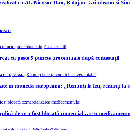
realizat cu AI. Nicușor Dan, Bolojan, Grindeanu și Simi
mescu
cat cu peste 5 puncte procentuale după contestații
ozite în moneda europeană: „Renunți la leu, renunți la 
xplică de ce a fost blocată comercializarea medicamentu