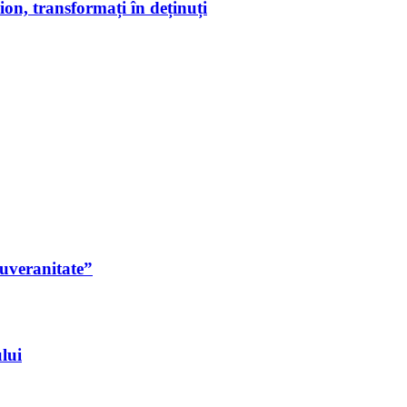
on, transformați în deținuți
suveranitate”
lui