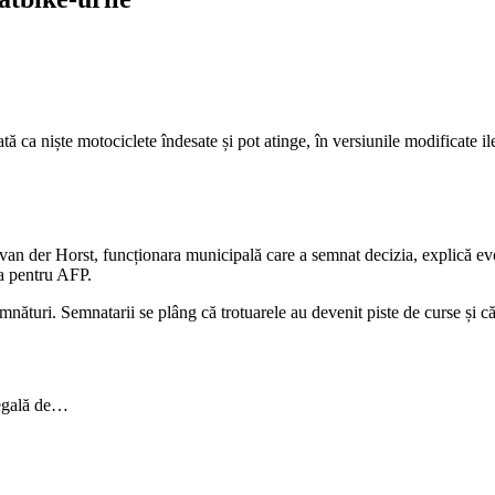
tă ca niște motociclete îndesate și pot atinge, în versiunile modificate i
van der Horst, funcționara municipală care a semnat decizia, explică ev
ea pentru AFP.
emnături. Semnatarii se plâng că trotuarele au devenit piste de curse și că
legală de…