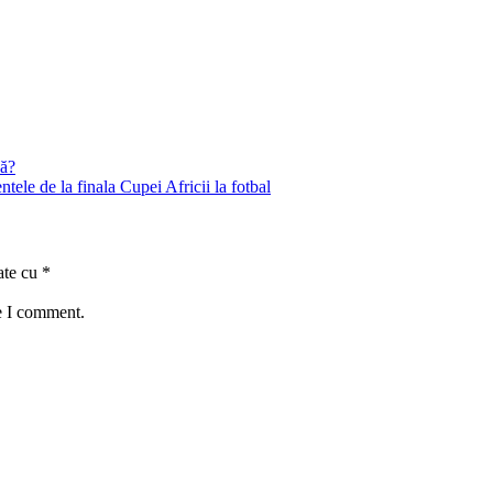
că?
ele de la finala Cupei Africii la fotbal
ate cu
*
e I comment.