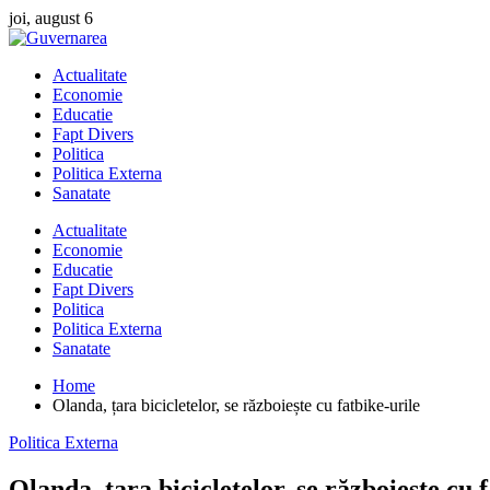
Skip
joi, august 6
to
content
Actualitate
Economie
Educatie
Fapt Divers
Politica
Politica Externa
Sanatate
Actualitate
Economie
Educatie
Fapt Divers
Politica
Politica Externa
Sanatate
Home
Olanda, țara bicicletelor, se războiește cu fatbike-urile
Politica Externa
Olanda, țara bicicletelor, se războiește cu 