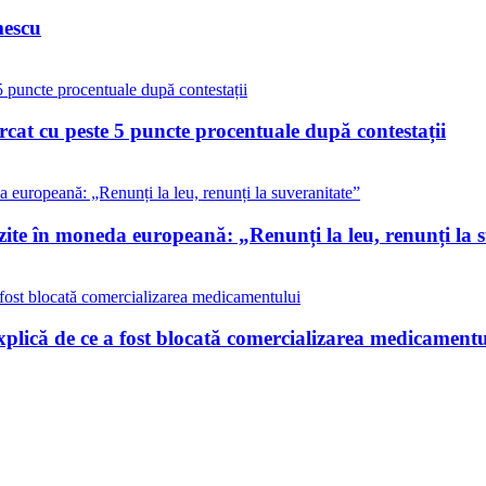
mescu
cat cu peste 5 puncte procentuale după contestații
ozite în moneda europeană: „Renunți la leu, renunți la 
xplică de ce a fost blocată comercializarea medicamentu