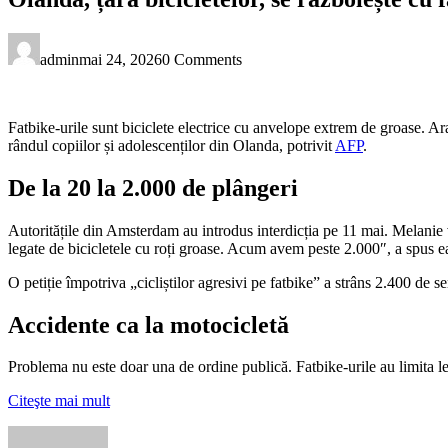
admin
mai 24, 2026
0 Comments
Fatbike-urile sunt biciclete electrice cu anvelope extrem de groase. Ara
rândul copiilor și adolescenților din Olanda, potrivit
AFP
.
De la 20 la 2.000 de plângeri
Autoritățile din Amsterdam au introdus interdicția pe 11 mai. Melanie 
legate de bicicletele cu roți groase. Acum avem peste 2.000″, a spus 
O petiție împotriva „cicliștilor agresivi pe fatbike” a strâns 2.400 de s
Accidente ca la motocicletă
Problema nu este doar una de ordine publică. Fatbike-urile au limita 
Citeşte mai mult