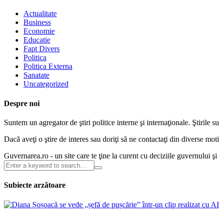
Actualitate
Business
Economie
Educatie
Fapt Divers
Politica
Politica Externa
Sanatate
Uncategorized
Despre noi
Suntem un agregator de ştiri politice interne şi internaţionale. Ştirile s
Dacă aveţi o ştire de interes sau doriţi să ne contactaţi din diverse m
Guvernarea.ro - un site care te ţine la curent cu deciziile guvernului ş
Subiecte arzătoare