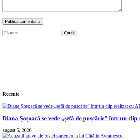
Caută
după:
Recente
Diana Șoșoacă se vede „șefă de pușcărie” într-un clip 
august 5, 2026