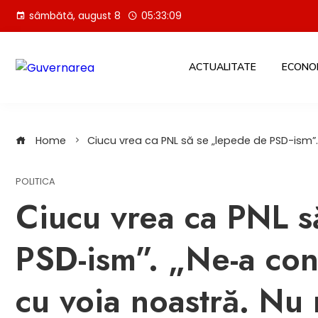
Skip
sâmbătă, august 8
05:33:11
to
content
ACTUALITATE
ECONO
Home
Ciucu vrea ca PNL să se „lepede de PSD-ism”.
POLITICA
Ciucu vrea ca PNL s
PSD-ism”. „Ne-a cont
cu voia noastră. Nu 