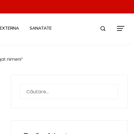
 EXTERNA
SANATATE
gat nimeni”
Caută
după: