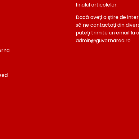
finalul articolelor.
Dacă aveţi o ştire de inter
să ne contactaţi din diver
puteţi trimite un email la 
admin@guvernarea.ro
terna
zed