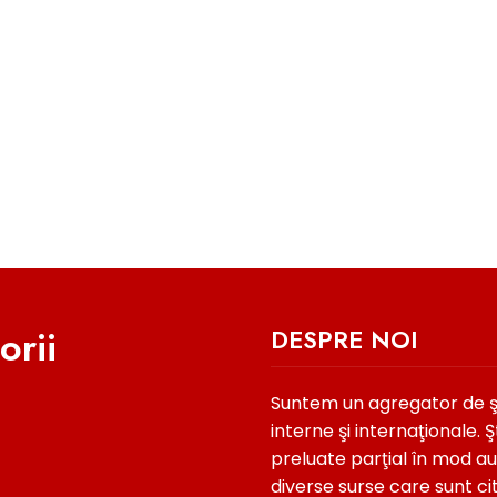
orii
DESPRE NOI
Suntem un agregator de şti
interne şi internaţionale. Şt
preluate parţial în mod a
diverse surse care sunt ci