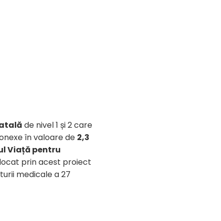
natală
de nivel 1 și 2 care
conexe în valoare de
2,3
l Viață pentru
locat prin acest proiect
turii medicale a 27