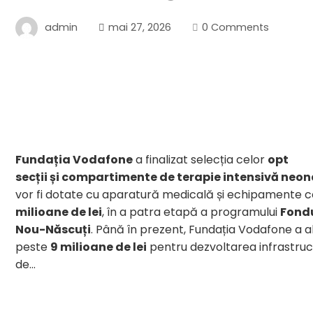
admin
mai 27, 2026
0 Comments
Fundația Vodafone
a finalizat selecția celor
opt
secții și compartimente de terapie intensivă neo
vor fi dotate cu aparatură medicală și echipamente 
milioane de lei
, în a patra etapă a programului
Fondu
Nou-Născuți
. Până în prezent, Fundația Vodafone a a
peste
9 milioane de lei
pentru dezvoltarea infrastruc
de…