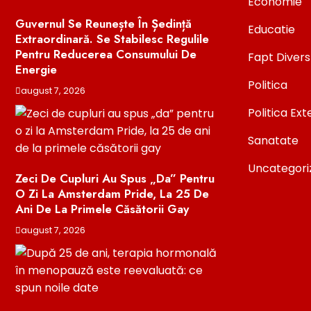
Economie
Guvernul Se Reunește În Ședință
Educatie
Extraordinară. Se Stabilesc Regulile
Pentru Reducerea Consumului De
Fapt Divers
Energie
Politica
august 7, 2026
Politica Ex
Sanatate
Uncategori
Zeci De Cupluri Au Spus „da” Pentru
O Zi La Amsterdam Pride, La 25 De
Ani De La Primele Căsătorii Gay
august 7, 2026