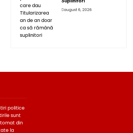
Suplinitori
august 6, 2026
ri politice
irile sunt
utomat din
tate la