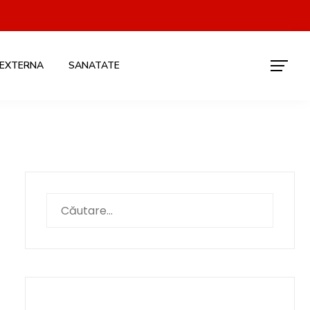
 EXTERNA
SANATATE
Caută
după: