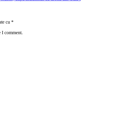
ate cu
*
e I comment.