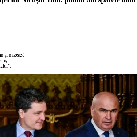
an și mizează
eni,
alţii”.