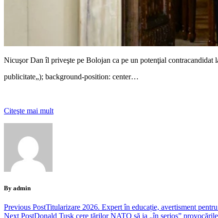
Nicuşor Dan îl priveşte pe Bolojan ca pe un potenţial contracandidat
publicitate
„); background-position: center…
Citeşte mai mult
By admin
Previous Post
Titularizare 2026. Expert în educație, avertisment pentru v
Next Post
Donald Tusk cere țărilor NATO să ia „în serios” provocările