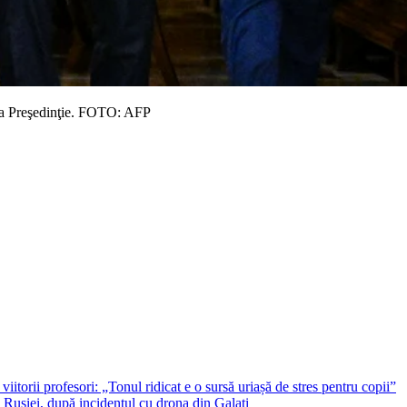
 la Preşedinţie. FOTO: AFP
iitorii profesori: „Tonul ridicat e o sursă uriașă de stres pentru copii”
 Rusiei, după incidentul cu drona din Galați