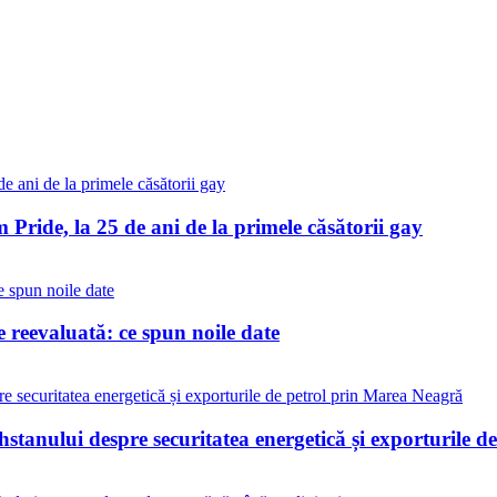
Pride, la 25 de ani de la primele căsătorii gay
reevaluată: ce spun noile date
stanului despre securitatea energetică și exporturile 