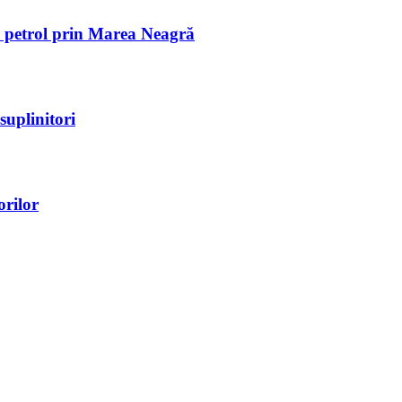
de petrol prin Marea Neagră
suplinitori
orilor