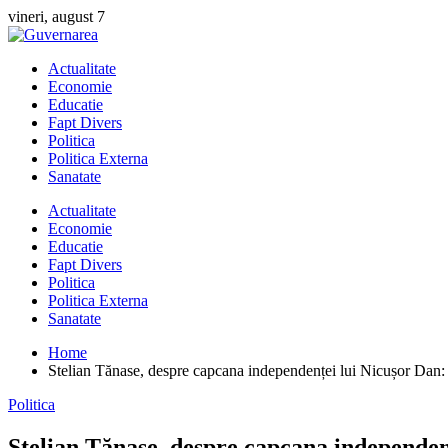
Skip
vineri, august 7
to
content
Actualitate
Economie
Educatie
Fapt Divers
Politica
Politica Externa
Sanatate
Actualitate
Economie
Educatie
Fapt Divers
Politica
Politica Externa
Sanatate
Home
Stelian Tănase, despre capcana independenței lui Nicușor Dan: 
Politica
Stelian Tănase, despre capcana independenț