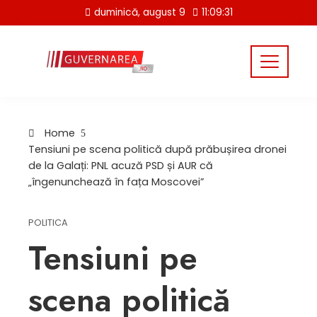
Skip
duminică, august 9
11:09:31
to
content
Home
Tensiuni pe scena politică după prăbușirea dronei
de la Galați: PNL acuză PSD și AUR că
„îngenunchează în fața Moscovei”
POLITICA
Tensiuni pe
scena politică