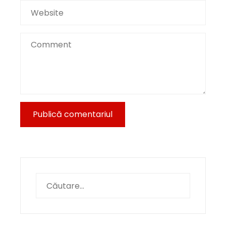
Caută
după: