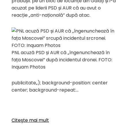
prăbușit pe un bloc de locuințe din Galați și i-a
acuzat pe liderii PSD și AUR că au avut o
reacție „anti-națională” după atac.
PNL acuză PSD și AUR că „îngenunchează în
fața Moscovei” după incidentul dronei. FOTO:
Inquam Photos
publicitate
„); background-position: center
center; background-repeat:…
Citeşte mai mult