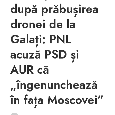
după prăbușirea
dronei de la
Galați: PNL
acuză PSD și
AUR că
„îngenunchează
în fața Moscovei”