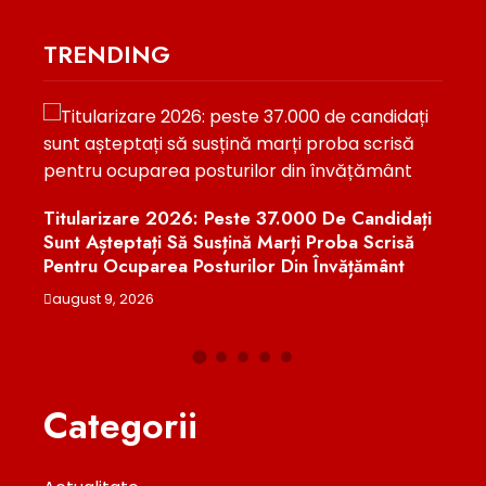
TRENDING
u
Titularizare 2026: Peste 37.000 De Candidați
Crin
Sunt Așteptați Să Susțină Marți Proba Scrisă
„Psi
Pentru Ocuparea Posturilor Din Învățământ
Part
august 9, 2026
augu
Categorii