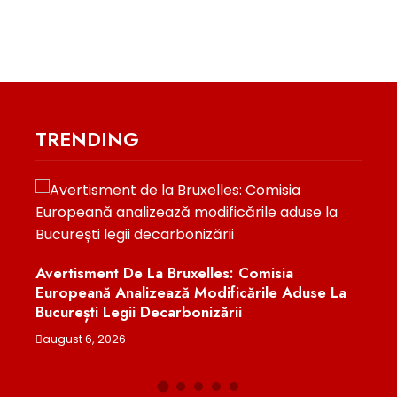
TRENDING
Decizie Crucia
Biodiversității
isment De La Bruxelles: Comisia
eană Analizează Modificările Aduse La
august 6, 2026
ești Legii Decarbonizării
t 6, 2026