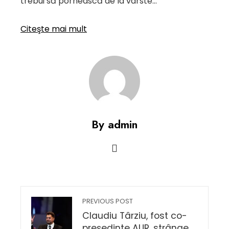
trebui să pornească de la vârste…
Citeşte mai mult
By admin
PREVIOUS POST
Claudiu Târziu, fost co-
președinte AUR, strânge