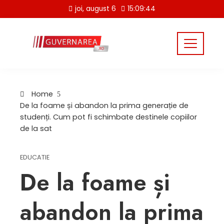
Skip
joi, august 6
15:09:45
to
content
Home
De la foame și abandon la prima generație de
studenți. Cum pot fi schimbate destinele copiilor
de la sat
EDUCATIE
De la foame și
abandon la prima